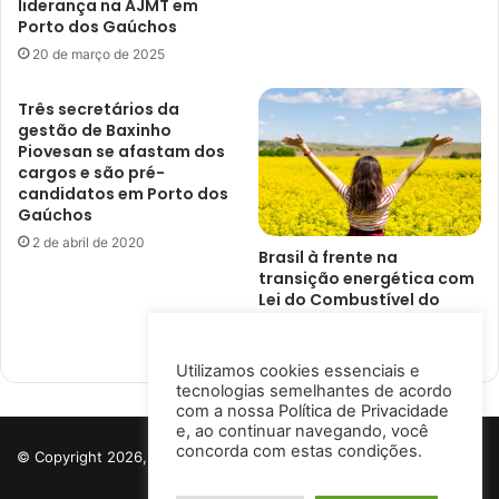
liderança na AJMT em
Porto dos Gaúchos
20 de março de 2025
Três secretários da
gestão de Baxinho
Piovesan se afastam dos
cargos e são pré-
candidatos em Porto dos
Gaúchos
2 de abril de 2020
Brasil à frente na
transição energética com
Lei do Combustível do
Futuro
25 de outubro de 2024
Utilizamos cookies essenciais e
tecnologias semelhantes de acordo
com a nossa
Política de Privacidade
e, ao continuar navegando, você
concorda com estas condições.
© Copyright 2026, Todos os direitos reservados a Porto Notícias |
Desenvolvido por
Ismael Lima