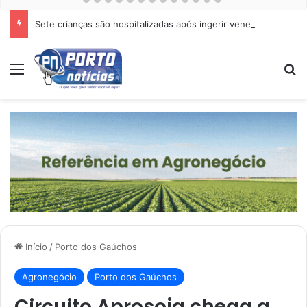
Sete crianças são hospitalizadas após ingerir veneno de rato em escola
Menu
Pr
Início
/
Porto dos Gaúchos
Agronegócio
Porto dos Gaúchos
Circuito Aprosoja chega a