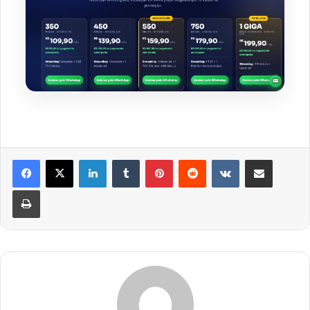
Linkedin
Tumblr
Pinterest
Reddit
VK
Compartilhar via e-mail
Imprimir