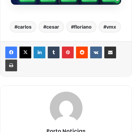
carlos
cesar
floriano
vmx
Linkedin
Tumblr
Pinterest
Reddit
VK
Compartilhar via e-mail
Imprimir
Porto Notícias