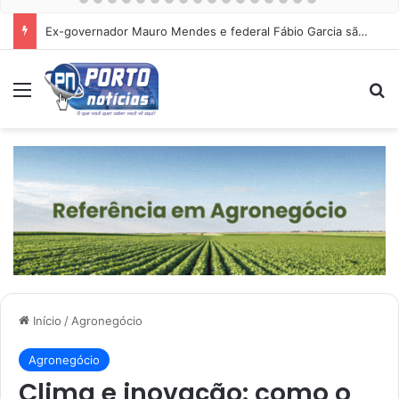
Ex-governador Mauro Mendes e federal Fábio Garcia são alvos da PF por desvio envolvendo uma empresa de telefonia.
Menu
Pr
Início
/
Agronegócio
Agronegócio
Clima e inovação: como o