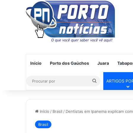
Início
Porto dos Gaúchos
Juara
Tabapo
Procurar
ARTIGOS PO
por
Início
/
Brasil
/
Dentistas em Ipanema explicam como 
Brasil