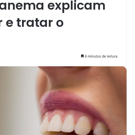
panema explicam
 e tratar o
6 minutos de leitura