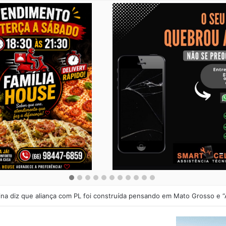
onário do agro em MT, Piccini financiou esquema de Mauro Mendes