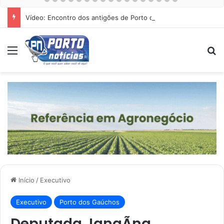
Vídeo: Encontro dos antigões de Porto dos Gaúchos
Menu
Pr
Início
/
Executivo
Executivo
Porto dos Gaúchos
Deputada JanaÃ­na