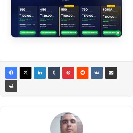
Linkedin
Tumblr
Pinterest
Reddit
VK
Compartilhar via e-mail
Imprimir