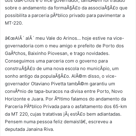
dos GaÃºchos e o vice governador, tambÃ©m foi tratado
sobre o andamento da formaÃ§Ã£o da associaÃ§Ã£o que
possibilita a parceria pÃºblico privado para pavimentar a
MT-220.
â€œAlÃ´ alÃ´ meu Vale do Arinos… hoje estive na vice-
governadoria com o meu amigo e prefeito de Porto dos
GaÃºchos, Baixinho Piovesan, e trago novidades.
Conseguimos uma parceria com o governo para
construÃ§Ã£o de uma nova escola no municÃ­pio, um
sonho antigo da populaÃ§Ã£o. AlÃ©m disso, o vice-
governador Otaviano Pivetta tambÃ©m garantiu um
convÃªnio de tapa-buracos na divisa entre Porto, Novo
Horizonte e Juara. Por Ãºltimo falamos do andamento da
Parceria PÃºblico Privada para o asfaltamento dos 65-km
da MT 220, cujas tratativas jÃ¡ estÃ£o bem adiantadas.
Pensem numa pessoa feliz demais!â€, escreveu a
deputada Janaina Riva.