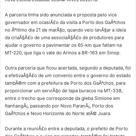
A parceria tinha sido anunciada e proposta pelo vice
governador em ocasiÃ£o da visita a Porto dos GaÃºchos
no Ãºltimo dia 21 de marÃ§o, quando veio lanÃ§ar a ideia
da criaÃ§Ã£o de uma associaÃ§Ã£o de produtores para
ajudar o governo a pavimentar os 65-km que faltam na
MT-220, que liga o vale do Arinos a BR-163 em Sinop.
Outra parceria que ficou acertada, segundo a deputada, foi
a efetivaÃ§Ã£o de um convenio entre o governo do estado
tambÃ©m com a prefeitura de Porto dos GaÃºchos, para
proporcionar um serviÃ§o de tapa buracos na MT-338,
entre o trecho que corresponde da gleba Simione em
ItanhangÃ¡, passando por Novo ParanÃ¡, Porto dos
GaÃºchos e Novo Horizonte do Norte atÃ© Juara.
Durante a reuniÃ£o entre a deputada, o prefeito de Porto