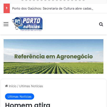
Porto dos Gaúchos: Secretaria de Cultura abre cadastro para Noite Cultural dia 15 de agosto na Praça
Menu
Pr
Início
/
Ultimas Notícias
Ultimas Notícias
Homem atira