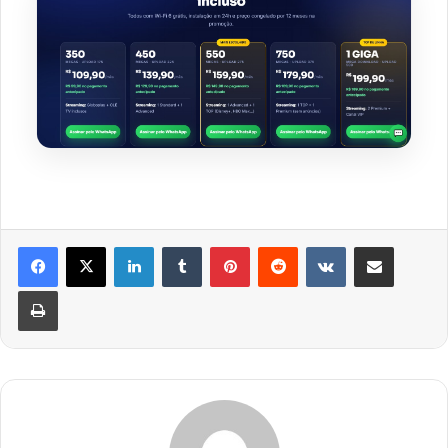
Linkedin
Tumblr
Pinterest
Reddit
VK
Compartilhar via e-mail
Imprimir