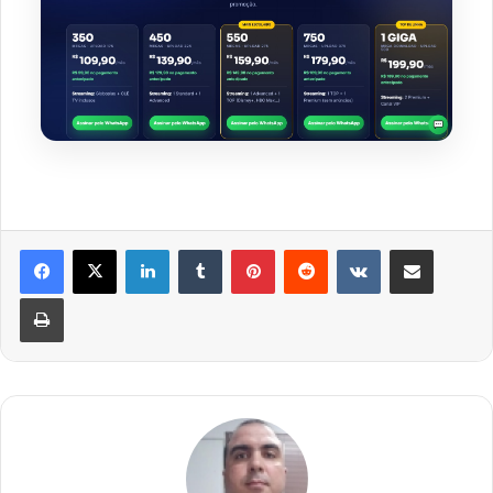
Linkedin
Tumblr
Pinterest
Reddit
VK
Compartilhar via e-mail
Imprimir