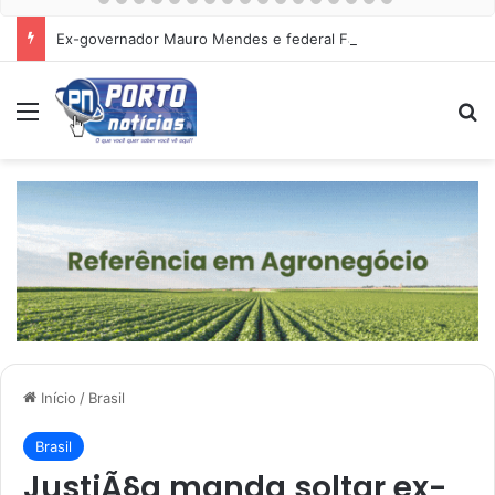
Ex-governador Mauro Mendes e federal Fábio Garcia são alvos da PF por desvio envolvendo uma empresa de telefonia.
Menu
Pr
Início
/
Brasil
Brasil
JustiÃ§a manda soltar ex-