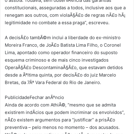
o assola. Todavia, sem observÃ¢ncia das garantias
constitucionais, asseguradas a todos, inclusive aos que a
renegam aos outros, com violaÃ§Ã£o de regras nÃ£o hÃ¡
legitimidade no combate a essa praga”, escreveu.
A decisÃ£o tambÃ©m inclui a liberdade do ex-ministro
Moreira Franco, de JoÃ£o Batista Lima Filho, o Coronel
Lima, apontado como operador financeiro do suposto
esquema criminoso e de mais cinco investigados
OperaÃ§Ã£o DescontaminaÃ§Ã£o, que estavam detidos
desde a Ãºltima quinta, por decisÃ£o do juiz Marcelo
Bretas, da 7Âª Vara Federal do Rio de Janeiro.
PublicidadeFechar anÃºncio
Ainda de acordo com AthiÃ©, “mesmo que se admita
existirem indÃ­cios que podem incriminar os envolvidos”,
nÃ£o existem argumentos para “justificar” a prisÃ£o
preventiva – pelo menos no momento – dos acusados.