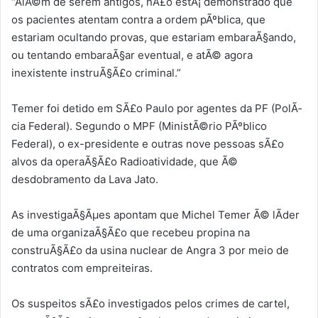
“AlÃ©m de serem antigos, nÃ£o estÃ¡ demonstrado que
os pacientes atentam contra a ordem pÃºblica, que
estariam ocultando provas, que estariam embaraÃ§ando,
ou tentando embaraÃ§ar eventual, e atÃ© agora
inexistente instruÃ§Ã£o criminal.”
Temer foi detido em SÃ£o Paulo por agentes da PF (PolÃ­
cia Federal). Segundo o MPF (MinistÃ©rio PÃºblico
Federal), o ex-presidente e outras nove pessoas sÃ£o
alvos da operaÃ§Ã£o Radioatividade, que Ã©
desdobramento da Lava Jato.
As investigaÃ§Ãµes apontam que Michel Temer Ã© lÃ­der
de uma organizaÃ§Ã£o que recebeu propina na
construÃ§Ã£o da usina nuclear de Angra 3 por meio de
contratos com empreiteiras.
Os suspeitos sÃ£o investigados pelos crimes de cartel,