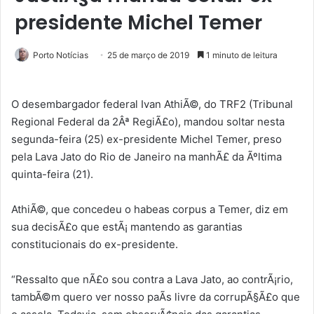
presidente Michel Temer
Porto Notícias
25 de março de 2019
1 minuto de leitura
O desembargador federal Ivan AthiÃ©, do TRF2 (Tribunal
Regional Federal da 2Âª RegiÃ£o), mandou soltar nesta
segunda-feira (25) ex-presidente Michel Temer, preso
pela Lava Jato do Rio de Janeiro na manhÃ£ da Ãºltima
quinta-feira (21).
AthiÃ©, que concedeu o habeas corpus a Temer, diz em
sua decisÃ£o que estÃ¡ mantendo as garantias
constitucionais do ex-presidente.
“Ressalto que nÃ£o sou contra a Lava Jato, ao contrÃ¡rio,
tambÃ©m quero ver nosso paÃ­s livre da corrupÃ§Ã£o que