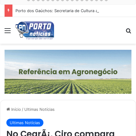
Porto dos Gaúchos: Secretaria de Cultura abre cadastro para Noite Cultural dia 15 de agosto na Praça
Menu
Pr
Início
/
Ultimas Notícias
Ultimas Notícias
No CearÃ¡, Ciro compara