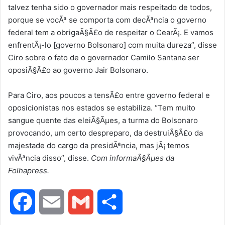
talvez tenha sido o governador mais respeitado de todos,
porque se vocÃª se comporta com decÃªncia o governo
federal tem a obrigaÃ§Ã£o de respeitar o CearÃ¡. E vamos
enfrentÃ¡-lo [governo Bolsonaro] com muita dureza”, disse
Ciro sobre o fato de o governador Camilo Santana ser
oposiÃ§Ã£o ao governo Jair Bolsonaro.
Para Ciro, aos poucos a tensÃ£o entre governo federal e
oposicionistas nos estados se estabiliza. “Tem muito
sangue quente das eleiÃ§Ãµes, a turma do Bolsonaro
provocando, um certo despreparo, da destruiÃ§Ã£o da
majestade do cargo da presidÃªncia, mas jÃ¡ temos
vivÃªncia disso”, disse.
Com informaÃ§Ãµes da
Folhapress.
F
E
G
S