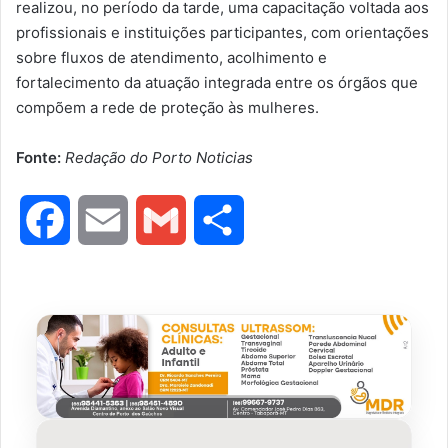
realizou, no período da tarde, uma capacitação voltada aos
profissionais e instituições participantes, com orientações
sobre fluxos de atendimento, acolhimento e
fortalecimento da atuação integrada entre os órgãos que
compõem a rede de proteção às mulheres.
Fonte:
Redação do Porto Noticias
F
E
G
S
a
m
m
h
c
a
a
a
e
i
i
r
b
l
l
e