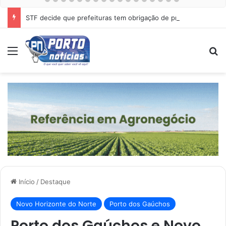
STF decide que prefeituras tem obrigação de proteger cães e gatos abandonados
Menu
Pr
Início
/
Destaque
Novo Horizonte do Norte
Porto dos Gaúchos
Porto dos Gaúchos e Novo