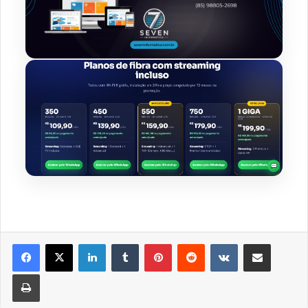
Linkedin
Tumblr
Pinterest
Reddit
VK
Compartilhar via e-mail
Imprimir