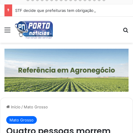
STF decide que prefeituras tem obrigação de proteger cães e gatos abandonados
Menu
Pr
Início
/
Mato Grosso
Mato Grosso
Quatro pessoas morrem