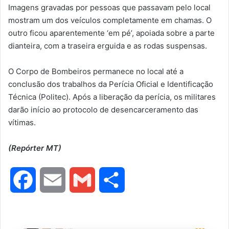
Imagens gravadas por pessoas que passavam pelo local
mostram um dos veículos completamente em chamas. O
outro ficou aparentemente ‘em pé’, apoiada sobre a parte
dianteira, com a traseira erguida e as rodas suspensas.
O Corpo de Bombeiros permanece no local até a
conclusão dos trabalhos da Perícia Oficial e Identificação
Técnica (Politec). Após a liberação da perícia, os militares
darão início ao protocolo de desencarceramento das
vítimas.
(Repórter MT)
F
E
G
S
a
m
m
h