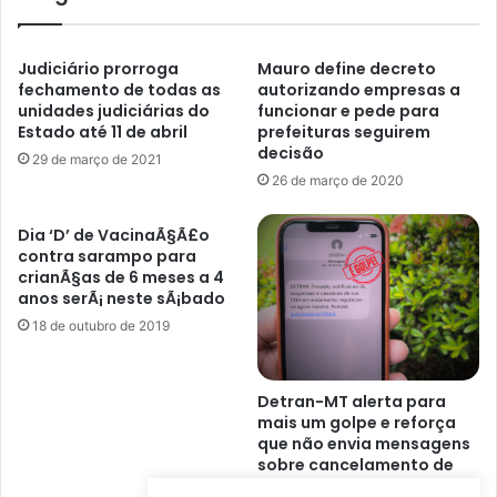
Judiciário prorroga
Mauro define decreto
fechamento de todas as
autorizando empresas a
unidades judiciárias do
funcionar e pede para
Estado até 11 de abril
prefeituras seguirem
decisão
29 de março de 2021
26 de março de 2020
Dia ‘D’ de VacinaÃ§Ã£o
contra sarampo para
crianÃ§as de 6 meses a 4
anos serÃ¡ neste sÃ¡bado
18 de outubro de 2019
Detran-MT alerta para
mais um golpe e reforça
que não envia mensagens
sobre cancelamento de
CNH por celular