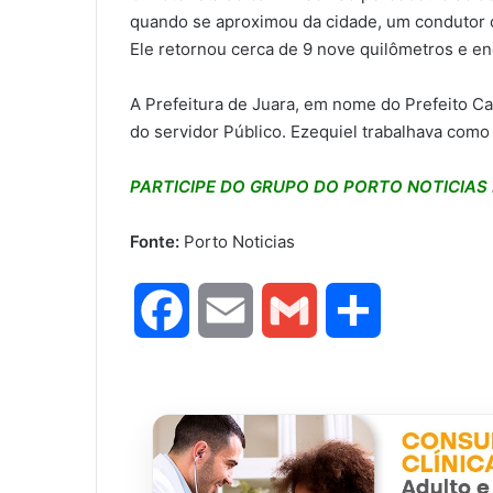
quando se aproximou da cidade, um condutor o
Ele retornou cerca de 9 nove quilômetros e enco
A Prefeitura de Juara, em nome do Prefeito Ca
do servidor Público. Ezequiel trabalhava como
PARTICIPE DO GRUPO DO PORTO NOTICIA
Fonte:
Porto Noticias
F
E
G
S
a
m
m
h
c
a
a
a
e
i
i
r