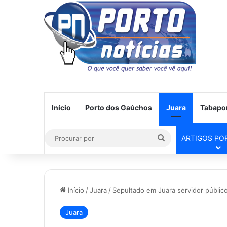
Início
Porto dos Gaúchos
Juara
Tabapo
Procurar
ARTIGOS PO
por
Início
/
Juara
/
Sepultado em Juara servidor públi
Juara