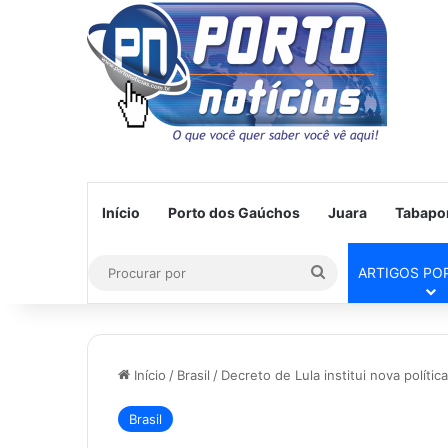
Início
Porto dos Gaúchos
Juara
Tabapo
Procurar
ARTIGOS PO
por
Início
/
Brasil
/
Decreto de Lula institui nova políti
Brasil