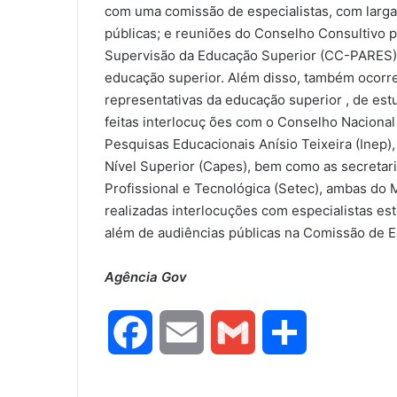
com uma comissão de especialistas, com larga 
públicas; e reuniões do Conselho Consultivo
Supervisão da Educação Superior (CC-PARES),
educação superior. Além disso, também ocorre
representativas da educação superior , de es
feitas interlocuç ões com o Conselho Nacional
Pesquisas Educacionais Anísio Teixeira (Inep
Nível Superior (Capes), bem como as secretar
Profissional e Tecnológica (Setec), ambas do 
realizadas interlocuções com especialistas es
além de audiências públicas na Comissão de 
Agência Gov
F
E
G
S
a
m
m
h