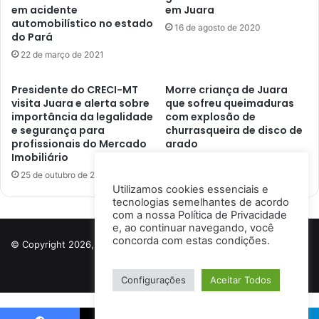
em acidente
em Juara
automobilístico no estado
16 de agosto de 2020
do Pará
22 de março de 2021
Presidente do CRECI-MT
Morre criança de Juara
visita Juara e alerta sobre
que sofreu queimaduras
importância da legalidade
com explosão de
e segurança para
churrasqueira de disco de
profissionais do Mercado
arado
Imobiliário
10 de novembro de 2021
25 de outubro de 2023
Utilizamos cookies essenciais e
tecnologias semelhantes de acordo
com a nossa
Política de Privacidade
e, ao continuar navegando, você
concorda com estas condições.
© Copyright 2026, Todos os direitos reservados a Porto Notícias |
Desenvolvido por
Ismael Lima
Configurações
Aceitar Todos