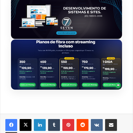
Linkedin
Tumblr
Pinterest
Reddit
VK
Compartilhar via e-mail
Imprimir