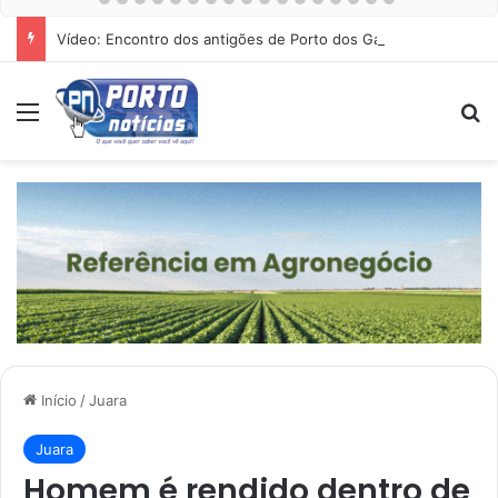
Vídeo: Encontro dos antigões de Porto dos Gaúchos
Menu
Pr
Início
/
Juara
Juara
Homem é rendido dentro de