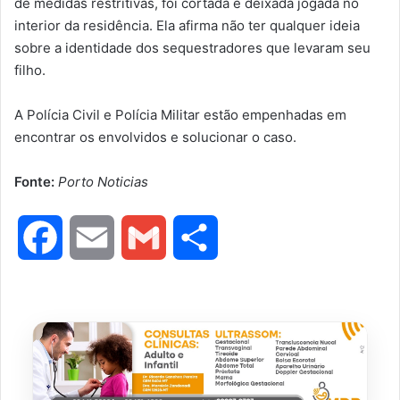
de medidas restritivas, foi cortada e deixada jogada no
interior da residência. Ela afirma não ter qualquer ideia
sobre a identidade dos sequestradores que levaram seu
filho.
A Polícia Civil e Polícia Militar estão empenhadas em
encontrar os envolvidos e solucionar o caso.
Fonte:
Porto Noticias
F
E
G
S
a
m
m
h
c
a
a
a
e
i
i
r