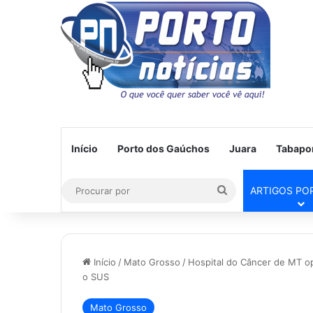
Início
Porto dos Gaúchos
Juara
Tabapo
Procurar
ARTIGOS PO
por
Início
/
Mato Grosso
/
Hospital do Câncer de MT op
o SUS
Mato Grosso