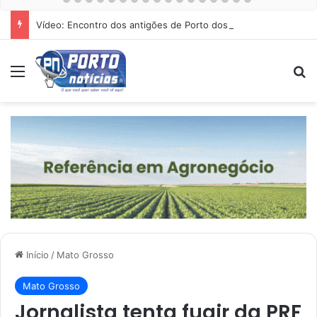
Vídeo: Encontro dos antigões de Porto dos Gaúchos
Menu
Pr
Início
/
Mato Grosso
Mato Grosso
Jornalista tenta fugir da PRF