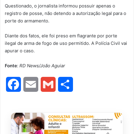
Questionado, o jornalista informou possuir apenas o
registro de posse, não detendo a autorização legal para o
porte do armamento.
Diante dos fatos, ele foi preso em flagrante por porte
ilegal de arma de fogo de uso permitido. A Polícia Civil vai
apurar o caso.
Fonte
:
RD News/João Aguiar
F
E
G
S
a
m
m
h
c
a
a
a
e
i
i
r