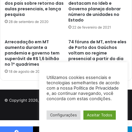
dos pais sobre retorno das
destacam no Ideb e
aulas presenciais, e lança
Governo planeja dobrar
pesquisa
número de unidades no
Estado
28 de setembro de 2020
22 de fevereiro de 2021
Arrecadação em MT
74 fóruns de MT, entre eles
aumenta durante a
de Porto dos Gaúchos
pandemia e governo tem
voltam ao regime
superávit de R$ 1,6 bilhão
presencial a partir do dia
no 1º quadrimestre
20 de maio
18 de agosto de 2020
17 de maio de 2021
Utilizamos cookies essenciais e
tecnologias semelhantes de acordo
com a nossa
Política de Privacidade
e, ao continuar navegando, você
concorda com estas condições.
© Copyright 2026, Todos os direitos reservados a Porto Notícias |
Desenvolvido por
Ismael Lima
Configurações
Aceitar Todos