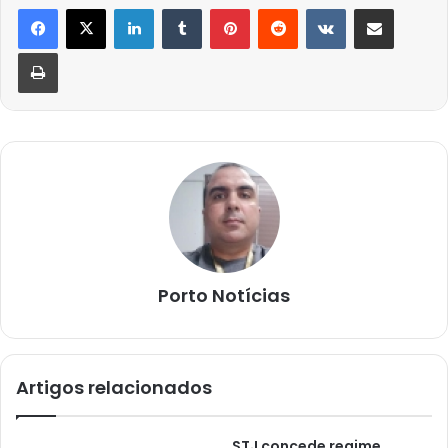
Linkedin
Tumblr
Pinterest
Reddit
VK
Compartilhar via e-mail
Imprimir
Porto Notícias
Artigos relacionados
STJ concede regime