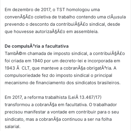
Em dezembro de 2017, o TST homologou uma
convenÃ§Ã£o coletiva de trabalho contendo uma clÃ¡usula
prevendo o desconto da contribuiÃ§Ã£o sindical, desde
que houvesse autorizaÃ§Ã£o em assembleia.
De compulsÃ³ria a facultativa
TambÃ©m chamada de imposto sindical, a contribuiÃ§Ã£o
foi criada em 1940 por um decreto-lei e incorporada em
1943 Ã CLT, que manteve a cobranÃ§a obrigatÃ³ria. A
compulsoriedade fez do imposto sindical o principal
mecanismo de financiamento dos sindicatos brasileiros.
Em 2017, a reforma trabalhista (LeiÂ 13.467/17)
transformou a cobranÃ§a em facultativa. O trabalhador
precisou manifestar a vontade em contribuir para o seu
sindicato, mas a cobranÃ§a continuou a ser na folha
salarial.