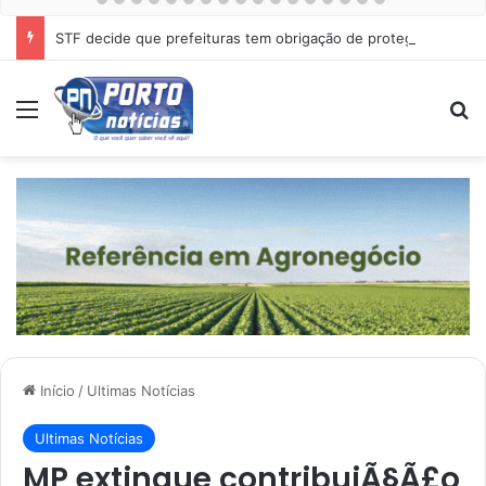
STF decide que prefeituras tem obrigação de proteger cães e gatos abandonados
Menu
Pr
Início
/
Ultimas Notícias
Ultimas Notícias
MP extingue contribuiÃ§Ã£o