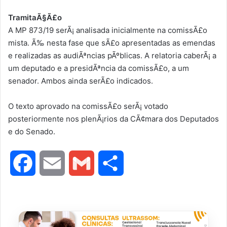
TramitaÃ§Ã£o
A MP 873/19 serÃ¡ analisada inicialmente na comissÃ£o
mista. Ã‰ nesta fase que sÃ£o apresentadas as emendas
e realizadas as audiÃªncias pÃºblicas. A relatoria caberÃ¡ a
um deputado e a presidÃªncia da comissÃ£o, a um
senador. Ambos ainda serÃ£o indicados.
O texto aprovado na comissÃ£o serÃ¡ votado
posteriormente nos plenÃ¡rios da CÃ¢mara dos Deputados
e do Senado.
F
E
G
S
a
m
m
h
c
a
a
a