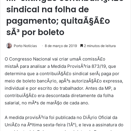
sindical na folha de
pagamento; quitaÃ§Ã£o
sÃ³ por boleto
Porto Notícias
8 de março de 2019
2 minutos de leitura
O Congresso Nacional vai criar umaÂ
comissÃ£o
mista
Â para analisar a Medida ProvisÃ³ria 873/19, que
determina que a contribuiÃ§Ã£o sindical serÃ¡ paga por
meio de boleto bancÃ¡rio, apÃ³s autorizaÃ§Ã£o expressa,
individual e por escrito do trabalhador. Antes da MP, a
contribuiÃ§Ã£o era descontada diretamente da folha
salarial, no mÃªs de marÃ§o de cada ano.
A medida provisÃ³ria foi publicada no DiÃ¡rio Oficial da
UniÃ£o na Ãºltima sexta-feira (1Â°), e leva a assinatura do