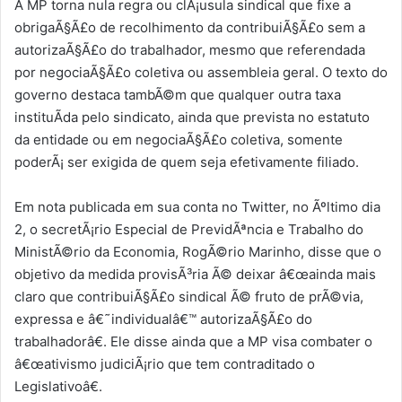
A MP torna nula regra ou clÃ¡usula sindical que fixe a
obrigaÃ§Ã£o de recolhimento da contribuiÃ§Ã£o sem a
autorizaÃ§Ã£o do trabalhador, mesmo que referendada
por negociaÃ§Ã£o coletiva ou assembleia geral. O texto do
governo destaca tambÃ©m que qualquer outra taxa
instituÃ­da pelo sindicato, ainda que prevista no estatuto
da entidade ou em negociaÃ§Ã£o coletiva, somente
poderÃ¡ ser exigida de quem seja efetivamente filiado.
Em nota publicada em sua conta no Twitter, no Ãºltimo dia
2, o secretÃ¡rio Especial de PrevidÃªncia e Trabalho do
MinistÃ©rio da Economia, RogÃ©rio Marinho, disse que o
objetivo da medida provisÃ³ria Ã© deixar â€œainda mais
claro que contribuiÃ§Ã£o sindical Ã© fruto de prÃ©via,
expressa e â€˜individualâ€™ autorizaÃ§Ã£o do
trabalhadorâ€. Ele disse ainda que a MP visa combater o
â€œativismo judiciÃ¡rio que tem contraditado o
Legislativoâ€.