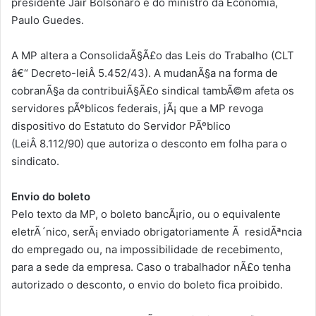
presidente Jair Bolsonaro e do ministro da Economia,
Paulo Guedes.
A MP altera a ConsolidaÃ§Ã£o das Leis do Trabalho (CLT
â€“ Decreto-leiÂ 5.452/43). A mudanÃ§a na forma de
cobranÃ§a da contribuiÃ§Ã£o sindical tambÃ©m afeta os
servidores pÃºblicos federais, jÃ¡ que a MP revoga
dispositivo do Estatuto do Servidor PÃºblico
(LeiÂ 8.112/90) que autoriza o desconto em folha para o
sindicato.
Envio do boleto
Pelo texto da MP, o boleto bancÃ¡rio, ou o equivalente
eletrÃ´nico, serÃ¡ enviado obrigatoriamente Ã residÃªncia
do empregado ou, na impossibilidade de recebimento,
para a sede da empresa. Caso o trabalhador nÃ£o tenha
autorizado o desconto, o envio do boleto fica proibido.