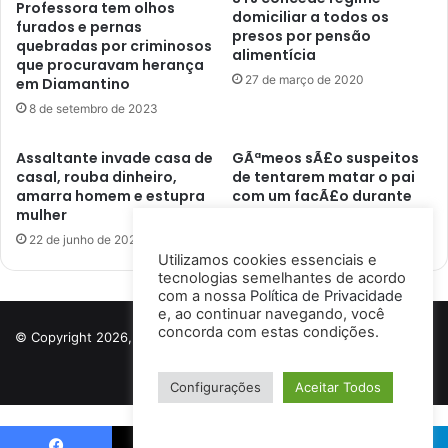
Professora tem olhos
domiciliar a todos os
furados e pernas
presos por pensão
quebradas por criminosos
alimentícia
que procuravam herança
27 de março de 2020
em Diamantino
8 de setembro de 2023
Assaltante invade casa de
GÃªmeos sÃ£o suspeitos
casal, rouba dinheiro,
de tentarem matar o pai
amarra homem e estupra
com um facÃ£o durante
mulher
briga
22 de junho de 2022
28 de junho de 2019
Utilizamos cookies essenciais e
tecnologias semelhantes de acordo
com a nossa
Política de Privacidade
e, ao continuar navegando, você
concorda com estas condições.
© Copyright 2026, Todos os direitos reservados a Porto Notícias |
Desenvolvido por
Ismael Lima
Configurações
Aceitar Todos