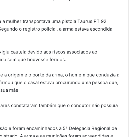
ue a mulher transportava uma pistola Taurus PT 92,
egundo o registro policial, a arma estava escondida
exigiu cautela devido aos riscos associados ao
ida sem que houvesse feridos.
e a origem e o porte da arma, o homem que conduzia a
afirmou que o casal estava procurando uma pessoa que,
 sua mãe.
itares constataram também que o condutor não possuía
risão e foram encaminhados à 5ª Delegacia Regional de
registrado. A arma e as munições foram apreendidas e