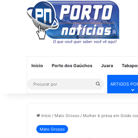
Início
Porto dos Gaúchos
Juara
Tabapo
Procurar
ARTIGOS PO
por
Início
/
Mato Grosso
/
Mulher é presa em Goiás co
Mato Grosso