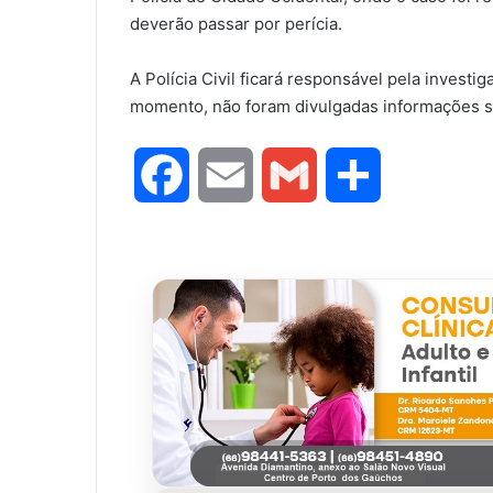
deverão passar por perícia.
A Polícia Civil ficará responsável pela investi
momento, não foram divulgadas informações s
F
E
G
S
a
m
m
h
c
a
a
a
e
i
i
r
b
l
l
e
o