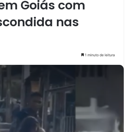
 em Goiás com
scondida nas
1 minuto de leitura