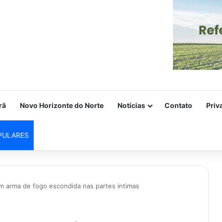
rã
Novo Horizonte do Norte
Notícias
Contato
Priv
PULARES
m arma de fogo escondida nas partes intimas