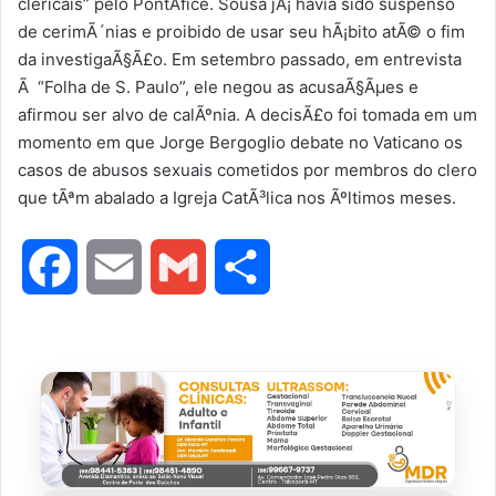
clericais” pelo PontÃ­fice. Sousa jÃ¡ havia sido suspenso
de cerimÃ´nias e proibido de usar seu hÃ¡bito atÃ© o fim
da investigaÃ§Ã£o. Em setembro passado, em entrevista
Ã “Folha de S. Paulo”, ele negou as acusaÃ§Ãµes e
afirmou ser alvo de calÃºnia. A decisÃ£o foi tomada em um
momento em que Jorge Bergoglio debate no Vaticano os
casos de abusos sexuais cometidos por membros do clero
que tÃªm abalado a Igreja CatÃ³lica nos Ãºltimos meses.
F
E
G
S
a
m
m
h
c
a
a
a
e
i
i
r
b
l
l
e