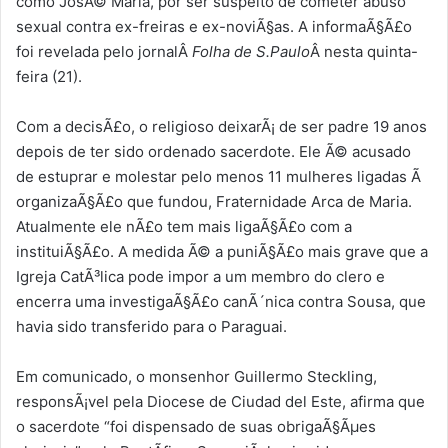
como JosÃ© Maria, por ser suspeito de cometer abuso
sexual contra ex-freiras e ex-noviÃ§as. A informaÃ§Ã£o
foi revelada pelo jornalÂ
Folha de S.Paulo
Â nesta quinta-
feira (21).
Com a decisÃ£o, o religioso deixarÃ¡ de ser padre 19 anos
depois de ter sido ordenado sacerdote. Ele Ã© acusado
de estuprar e molestar pelo menos 11 mulheres ligadas Ã
organizaÃ§Ã£o que fundou, Fraternidade Arca de Maria.
Atualmente ele nÃ£o tem mais ligaÃ§Ã£o com a
instituiÃ§Ã£o. A medida Ã© a puniÃ§Ã£o mais grave que a
Igreja CatÃ³lica pode impor a um membro do clero e
encerra uma investigaÃ§Ã£o canÃ´nica contra Sousa, que
havia sido transferido para o Paraguai.
Em comunicado, o monsenhor Guillermo Steckling,
responsÃ¡vel pela Diocese de Ciudad del Este, afirma que
o sacerdote “foi dispensado de suas obrigaÃ§Ãµes