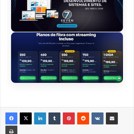
Linkedin
Tumblr
Pinterest
Reddit
VK
Compartilhar via e-mail
Imprimir