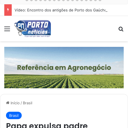
Vídeo: Encontro dos antigões de Porto dos Gaúchos
Menu
Pr
Início
/
Brasil
Brasil
Papa expulsa padre