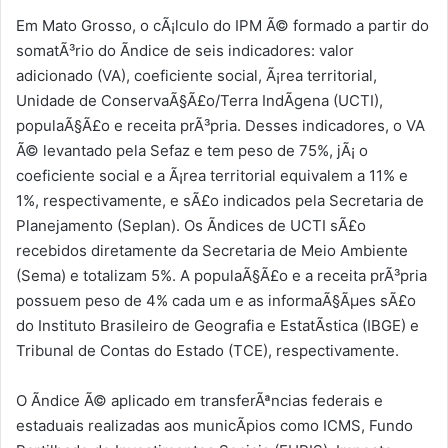
Em Mato Grosso, o cÃ¡lculo do IPM Ã© formado a partir do
somatÃ³rio do Ã­ndice de seis indicadores: valor
adicionado (VA), coeficiente social, Ã¡rea territorial,
Unidade de ConservaÃ§Ã£o/Terra IndÃ­gena (UCTI),
populaÃ§Ã£o e receita prÃ³pria. Desses indicadores, o VA
Ã© levantado pela Sefaz e tem peso de 75%, jÃ¡ o
coeficiente social e a Ã¡rea territorial equivalem a 11% e
1%, respectivamente, e sÃ£o indicados pela Secretaria de
Planejamento (Seplan). Os Ã­ndices de UCTI sÃ£o
recebidos diretamente da Secretaria de Meio Ambiente
(Sema) e totalizam 5%. A populaÃ§Ã£o e a receita prÃ³pria
possuem peso de 4% cada um e as informaÃ§Ãµes sÃ£o
do Instituto Brasileiro de Geografia e EstatÃ­stica (IBGE) e
Tribunal de Contas do Estado (TCE), respectivamente.
O Ãndice Ã© aplicado em transferÃªncias federais e
estaduais realizadas aos municÃ­pios como ICMS, Fundo