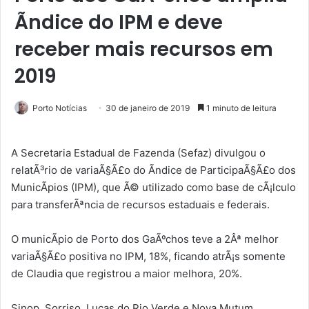
Ã­ndice do IPM e deve
receber mais recursos em
2019
Porto Notícias
30 de janeiro de 2019
1 minuto de leitura
A Secretaria Estadual de Fazenda (Sefaz) divulgou o
relatÃ³rio de variaÃ§Ã£o do Ãndice de ParticipaÃ§Ã£o dos
MunicÃ­pios (IPM), que Ã© utilizado como base de cÃ¡lculo
para transferÃªncia de recursos estaduais e federais.
O municÃ­pio de Porto dos GaÃºchos teve a 2Âª melhor
variaÃ§Ã£o positiva no IPM, 18%, ficando atrÃ¡s somente
de Claudia que registrou a maior melhora, 20%.
Sinop, Sorriso, Lucas do Rio Verde e Nova Mutum