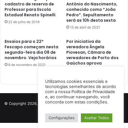
cadastro de reserva de
Antônio do Nascimento,
Professor para Escola
conhecido como “João
Estadual Renato Spinelli
Pedro”. Sepultamento
será as 10h desta sexta
22 de julho de 2019
15 de abril de 2021
Ensaios para o 22º
Por iniciativa da
Fescapo começam nesta
vereadora Ângela
segunda-feira dia 08 de
Piovesan, Câmara de
novembro. Veja horários
vereadores de Porto dos
Gaúchos aprova
8 de novembro de 2021
Procuradoria da Mulher
6 de novembro de 2024
Utilizamos cookies essenciais e
tecnologias semelhantes de acordo
com a nossa
Política de Privacidade
e, ao continuar navegando, você
concorda com estas condições.
© Copyright 2026, Todos os direitos reservados a Porto Notícias |
Desenvolvido por
Ismael Lima
Configurações
Aceitar Todos