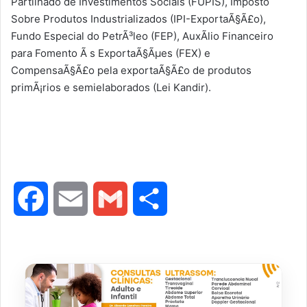
Partilhado de Investimentos Sociais (FUPIS), Imposto
Sobre Produtos Industrializados (IPI-ExportaÃ§Ã£o),
Fundo Especial do PetrÃ³leo (FEP), AuxÃ­lio Financeiro
para Fomento Ã s ExportaÃ§Ãµes (FEX) e
CompensaÃ§Ã£o pela exportaÃ§Ã£o de produtos
primÃ¡rios e semielaborados (Lei Kandir).
F
E
G
S
a
m
m
h
c
a
a
a
e
i
i
r