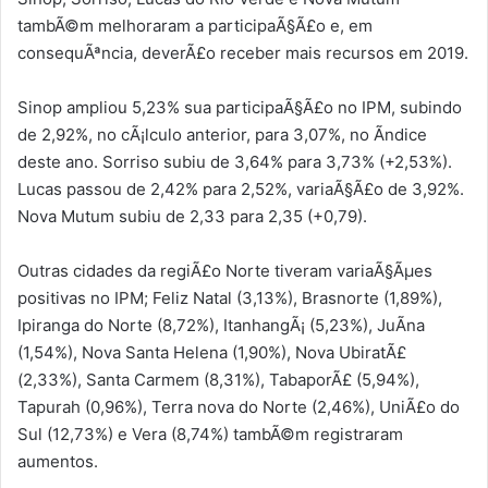
tambÃ©m melhoraram a participaÃ§Ã£o e, em
consequÃªncia, deverÃ£o receber mais recursos em 2019.
Sinop ampliou 5,23% sua participaÃ§Ã£o no IPM, subindo
de 2,92%, no cÃ¡lculo anterior, para 3,07%, no Ã­ndice
deste ano. Sorriso subiu de 3,64% para 3,73% (+2,53%).
Lucas passou de 2,42% para 2,52%, variaÃ§Ã£o de 3,92%.
Nova Mutum subiu de 2,33 para 2,35 (+0,79).
Outras cidades da regiÃ£o Norte tiveram variaÃ§Ãµes
positivas no IPM; Feliz Natal (3,13%), Brasnorte (1,89%),
Ipiranga do Norte (8,72%), ItanhangÃ¡ (5,23%), JuÃ­na
(1,54%), Nova Santa Helena (1,90%), Nova UbiratÃ£
(2,33%), Santa Carmem (8,31%), TabaporÃ£ (5,94%),
Tapurah (0,96%), Terra nova do Norte (2,46%), UniÃ£o do
Sul (12,73%) e Vera (8,74%) tambÃ©m registraram
aumentos.