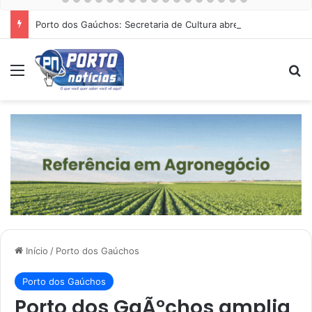
Porto dos Gaúchos: Secretaria de Cultura abre cadastro para Noite Cultural dia 15 de agosto na Praça
Menu
Pr
Início
/
Porto dos Gaúchos
Porto dos Gaúchos
Porto dos GaÃºchos amplia