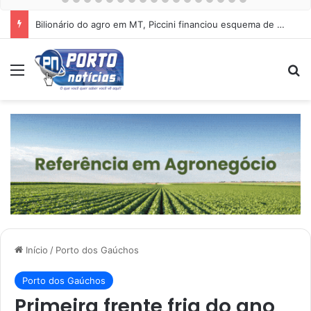
Dino manda PF investigar suspeitas de desvios de R$ 55,4 milhões em ‘Emendas Pix’
Menu
Pr
Início
/
Porto dos Gaúchos
Porto dos Gaúchos
Primeira frente fria do ano