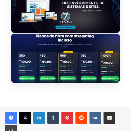
Linkedin
Tumblr
Pinterest
Reddit
VK
Compartilhar via e-mail
Imprimir