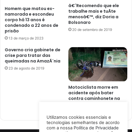
â€˜Recomendo que ele
Homem que matou ex-
trabalhe mais e tuÃ­te
namorada e escondeu
menosâ€™, diz Doria a
corpo há 13 anos é
Bolsonaro
condenado a 22 anos de
20 de setembro de 2019
prisão
13 de março de 2023
Governo cria gabinete de
crise para tratar das
queimadas na AmazÃ´nia
23 de agosto de 2019
Motociclista morre em
acidente após bater
contra caminhonete na
Estrada da Baiana
10 de outubro de 2025
Utilizamos cookies essenciais e
tecnologias semelhantes de acordo
com a nossa
Política de Privacidade