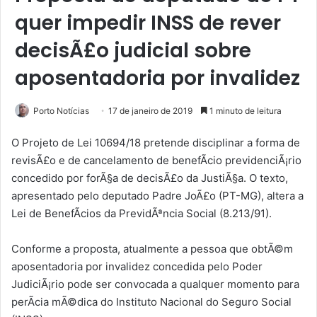
quer impedir INSS de rever
decisÃ£o judicial sobre
aposentadoria por invalidez
Porto Notícias
17 de janeiro de 2019
1 minuto de leitura
O Projeto de Lei 10694/18 pretende disciplinar a forma de
revisÃ£o e de cancelamento de benefÃ­cio previdenciÃ¡rio
concedido por forÃ§a de decisÃ£o da JustiÃ§a. O texto,
apresentado pelo deputado Padre JoÃ£o (PT-MG), altera a
Lei de BenefÃ­cios da PrevidÃªncia Social (8.213/91).
Conforme a proposta, atualmente a pessoa que obtÃ©m
aposentadoria por invalidez concedida pelo Poder
JudiciÃ¡rio pode ser convocada a qualquer momento para
perÃ­cia mÃ©dica do Instituto Nacional do Seguro Social