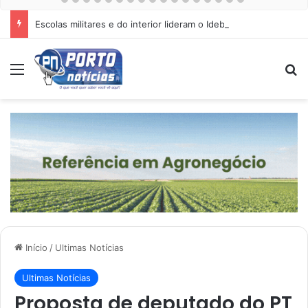
Escolas militares e do interior lideram o Ideb do ensino médio em Mato Grosso
Menu
Pr
Início
/
Ultimas Notícias
Ultimas Notícias
Proposta de deputado do PT