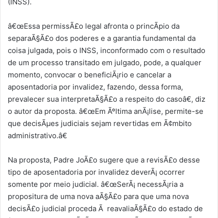
(INSS).
â€œEssa permissÃ£o legal afronta o princÃ­pio da
separaÃ§Ã£o dos poderes e a garantia fundamental da
coisa julgada, pois o INSS, inconformado com o resultado
de um processo transitado em julgado, pode, a qualquer
momento, convocar o beneficiÃ¡rio e cancelar a
aposentadoria por invalidez, fazendo, dessa forma,
prevalecer sua interpretaÃ§Ã£o a respeito do casoâ€, diz
o autor da proposta. â€œEm Ãºltima anÃ¡lise, permite-se
que decisÃµes judiciais sejam revertidas em Ã¢mbito
administrativo.â€
Na proposta, Padre JoÃ£o sugere que a revisÃ£o desse
tipo de aposentadoria por invalidez deverÃ¡ ocorrer
somente por meio judicial. â€œSerÃ¡ necessÃ¡ria a
propositura de uma nova aÃ§Ã£o para que uma nova
decisÃ£o judicial proceda Ã reavaliaÃ§Ã£o do estado de