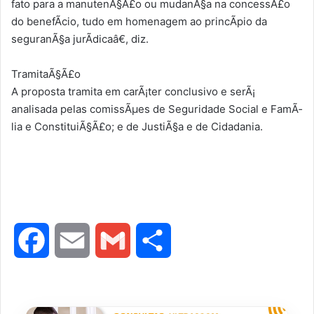
fato para a manutenÃ§Ã£o ou mudanÃ§a na concessÃ£o
do benefÃ­cio, tudo em homenagem ao princÃ­pio da
seguranÃ§a jurÃ­dicaâ€, diz.
TramitaÃ§Ã£o
A proposta tramita em carÃ¡ter conclusivo e serÃ¡
analisada pelas comissÃµes de Seguridade Social e FamÃ­
lia e ConstituiÃ§Ã£o; e de JustiÃ§a e de Cidadania.
F
E
G
S
a
m
m
h
c
a
a
a