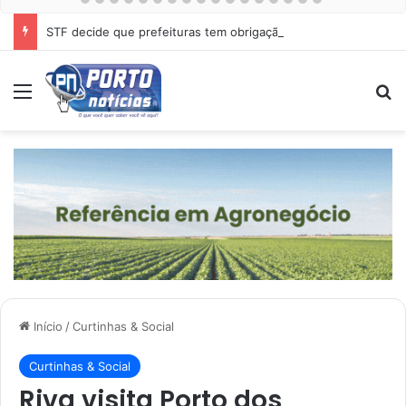
STF decide que prefeituras tem obrigação de proteger cães e gatos abandonados
Menu
Pr
Início
/
Curtinhas & Social
Curtinhas & Social
Riva visita Porto dos