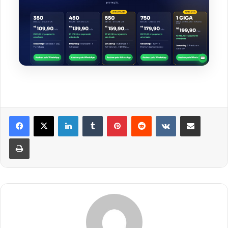
Linkedin
Tumblr
Pinterest
Reddit
VK
Compartilhar via e-mail
Imprimir