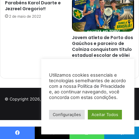
Parabéns Karol Duarte e
Jezreel Gregorio!!
2 de maio de 2022
Jovem atleta de Porto dos
Gaúchos e parceiro de
Colniza conquistam título
estadual escolar de vôlei
de praia
2 semanas atrás
Utilizamos cookies essenciais e
tecnologias semelhantes de acordo
com a nossa
Política de Privacidade
e, ao continuar navegando, você
concorda com estas condições.
© Copyright 2026, Todos os direitos reservados a Porto Notícias |
Desenvolvido por
Ismael Lima
Configurações
Aceitar Todos
Site Protection is enabled by using
WP Site Protector
from
Exattosoft.com
Facebook
X
WhatsApp
Telegram