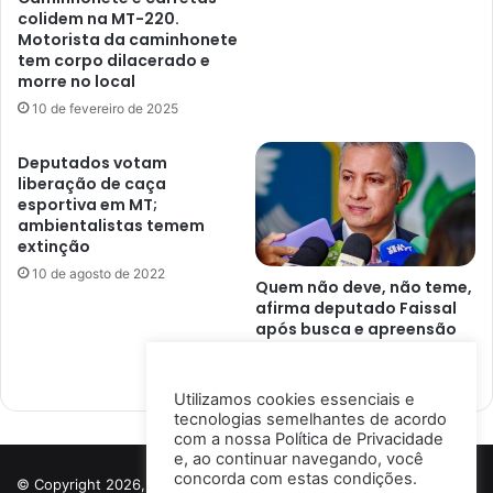
colidem na MT-220.
Motorista da caminhonete
tem corpo dilacerado e
morre no local
10 de fevereiro de 2025
Deputados votam
liberação de caça
esportiva em MT;
ambientalistas temem
extinção
10 de agosto de 2022
Quem não deve, não teme,
afirma deputado Faissal
após busca e apreensão
em sua casa
8 de junho de 2026
Utilizamos cookies essenciais e
tecnologias semelhantes de acordo
com a nossa
Política de Privacidade
e, ao continuar navegando, você
concorda com estas condições.
© Copyright 2026, Todos os direitos reservados a Porto Notícias |