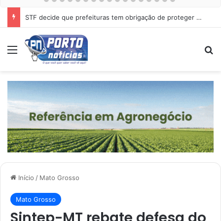
STF decide que prefeituras tem obrigação de proteger cães e gatos abandonados
Menu
Pr
Início
/
Mato Grosso
Mato Grosso
Sintep-MT rebate defesa do