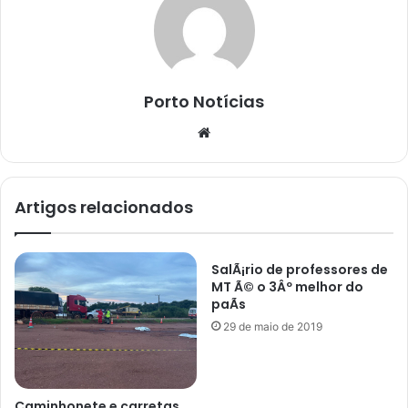
Porto Notícias
Website
Artigos relacionados
SalÃ¡rio de professores de
MT Ã© o 3Âº melhor do
paÃ­s
29 de maio de 2019
Caminhonete e carretas