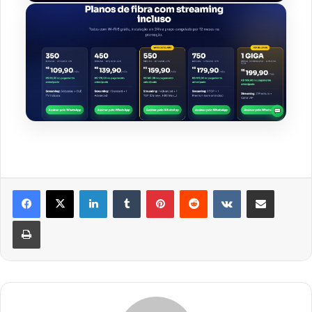
Linkedin
Tumblr
Pinterest
Reddit
VK
Compartilhar via e-mail
Imprimir