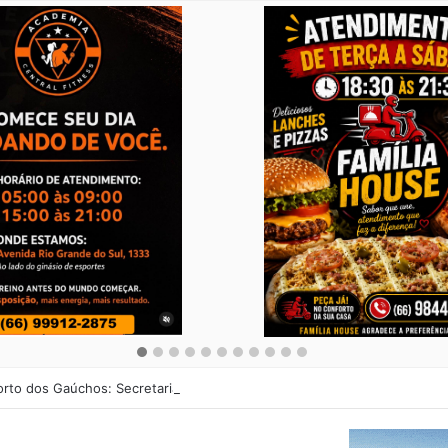
orto dos Gaúchos: Secretaria de Cultura abre cadastro para Noite Cultur