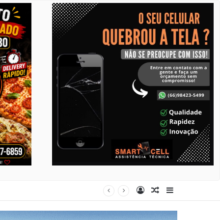
Entrar
Artigo aleatório
Barra Latera
al dia 15 de agosto na Praça