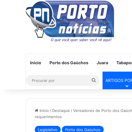
Início
Porto dos Gaúchos
Juara
Tabapo
Procurar
ARTIGOS PO
por
Início
/
Destaque
/
Vereadores de Porto dos Gaúcho
requerimentos
Legislativo
Porto dos Gaúchos