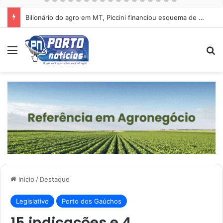
Bilionário do agro em MT, Piccini financiou esquema de Mauro Mendes
Menu
Pr
Início
/
Destaque
Legislativo
Porto dos Gaúchos
15 indicações e 4