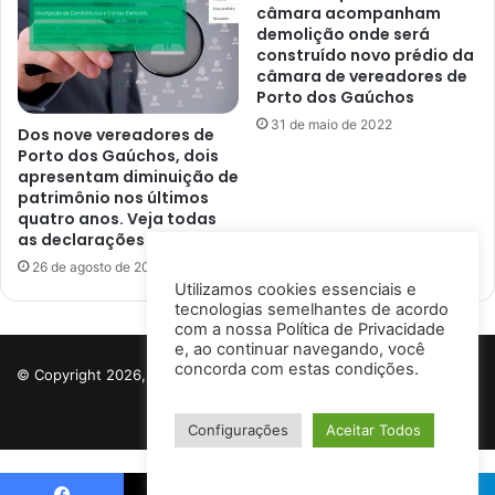
câmara acompanham
demolição onde será
construído novo prédio da
câmara de vereadores de
Porto dos Gaúchos
31 de maio de 2022
Dos nove vereadores de
Porto dos Gaúchos, dois
apresentam diminuição de
patrimônio nos últimos
quatro anos. Veja todas
as declarações
26 de agosto de 2024
Utilizamos cookies essenciais e
tecnologias semelhantes de acordo
com a nossa
Política de Privacidade
e, ao continuar navegando, você
concorda com estas condições.
© Copyright 2026, Todos os direitos reservados a Porto Notícias |
Desenvolvido por
Ismael Lima
Configurações
Aceitar Todos