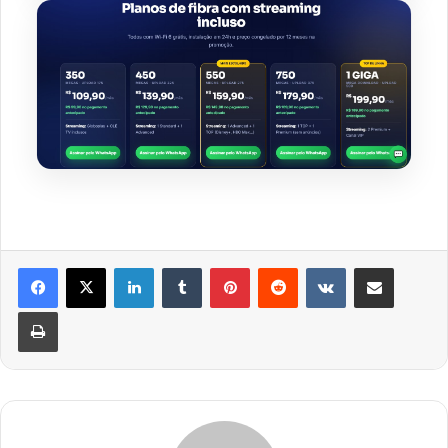
Linkedin
Tumblr
Pinterest
Reddit
VK
Compartilhar via e-mail
Imprimir