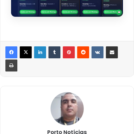
Linkedin
Tumblr
Pinterest
Reddit
VK
Compartilhar via e-mail
Imprimir
Porto Notícias