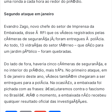
uma ronda a cada hora ao redor do prÃ©dio.
Segundo ataque em janeiro
Evandro Zago, novo chefe do setor de Imprensa da
Embaixada, disse Ã RFI que os vÃ­deos registrados pelas
cÃ¢meras de seguranÃ§a jÃ¡ foram entregues Ã polÃ­cia.
Ao todo, 13 vidraÃ§as do setor tÃ©rreo – que dÃ£o para
um jardim pÃºblico – foram quebradas.
Do lado de fora, haveria cinco cÃ¢meras de seguranÃ§a, e
no interior do prÃ©dio, mais trÃªs. No primeiro ataque, em
5 de janeiro deste ano, vÃ­deos tambÃ©m chegaram a ser
entregues para a polÃ­cia. Na ocasiÃ£o, a embaixada foi
pichada com as frases: â€œLutaremos contra o fascismo
no Brasilâ€. AtÃ© o momento, a embaixada nÃ£o recebeu
qualquer resultado oficial das investigaÃ§Ãµes.