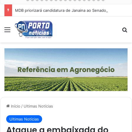
MDB priorizará candidatura de Janaina ao Senado e fortalecimento da chapa de deputados estaduais para 2026
Menu
Pr
Início
/
Ultimas Notícias
Ultimas Notícias
Ataque a embaixada do