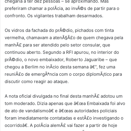
chegaria a ter dez pessoas – se aproximando. Mas
preferiram chamar a polÃ­cia, ao invÃ©s de partir para o
confronto. Os vigilantes trabalham desarmados.
Os vidros da fachada do prÃ©dio, pichados com tinta
vermelha, chamavam a atenÃ§Ã£o de quem chegava pela
manhÃ£ para ser atendido pelo setor consular, que
continuou aberto. Segundo a RFI apurou, no interior do
prÃ©dio, o novo embaixador, Roberto Jaguaribe – que
chegou a Berlim no inÃ­cio desta semana â€“, fez uma
reuniÃ£o de emergÃªncia com o corpo diplomÃ¡tico para
discutir como reagir ao ataque.
A nota oficial divulgada no final desta manhÃ£ adotou um
tom moderado. Dizia apenas que â€œa Embaixada foi alvo
de ato de vandalismoâ€ e â€œas autoridades policiais
foram imediatamente contatadas e estÃ£o investigando o
ocorridoâ€. A polÃ­cia alemÃ£ vai fazer a partir de hoje