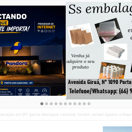
TF decide que prefeituras tem obrigação de proteger cães e gatos ab