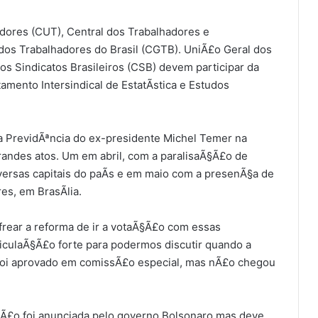
dores (CUT), Central dos Trabalhadores e
 dos Trabalhadores do Brasil (CGTB). UniÃ£o Geral dos
os Sindicatos Brasileiros (CSB) devem participar da
amento Intersindical de EstatÃ­stica e Estudos
a PrevidÃªncia do ex-presidente Michel Temer na
randes atos. Um em abril, com a paralisaÃ§Ã£o de
versas capitais do paÃ­s e em maio com a presenÃ§a de
es, em BrasÃ­lia.
ear a reforma de ir a votaÃ§Ã£o com essas
iculaÃ§Ã£o forte para podermos discutir quando a
 foi aprovado em comissÃ£o especial, mas nÃ£o chegou
nÃ£o foi anunciada pelo governo Bolsonaro mas deve