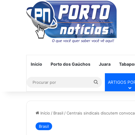
Início
Porto dos Gaúchos
Juara
Tabapo
Procurar
ARTIGOS PO
por
Início
/
Brasil
/
Centrais sindicais discutem convoca
Brasil