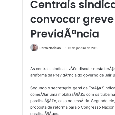
Centrais sindic
convocar greve
PrevidÃªncia
Porto Notícias
15 de janeiro de 2019
As centrais sindicais vÃ£o discutir nesta terÃ
areforma da PrevidÃªncia do governo de Jair B
Segundo o secretÃ¡rio-geral da ForÃ§a Sindica
comeÃ§ar uma mobilizaÃ§Ã£o com os trabalhado
paralisaÃ§Ã£o, caso necessÃ¡ria. Segundo ele
proposta de reforma para o Congresso Naciona
paralisaÃ§Ãµes.