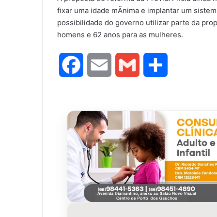
fixar uma idade mÃ­nima e implantar um sistem
possibilidade do governo utilizar parte da pro
homens e 62 anos para as mulheres.
F
E
G
S
a
m
m
h
c
a
a
a
e
i
i
r
b
l
l
e
o
o