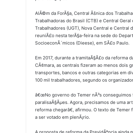
AlÃ©m da ForÃ§a, Central Ãšnica dos Trabalha
Trabalhadoras do Brasil (CTB) e Central Geral
Trabalhadores (UGT), Nova Central e Central d
reuniÃ£o nesta terÃ§a-feira na sede do Depart
SocioeconÃ´micos (Dieese), em SÃ£o Paulo.
Em 2017, durante a tramitaÃ§Ã£o da reforma d
CÃ¢mara, as centrais fizeram ao menos dois g
transportes, bancos e outras categorias em di
100 mil trabalhadores, segundo os organizador
â€œNo governo do Temer nÃ³s conseguimos fr
paralisaÃ§Ãµes. Agora, precisamos de uma art
reforma chegarâ€, afirmou. O texto de Temer
a ser votado em plenÃ¡rio.
A proposta de reforma da PrevidÃªncia ainda 