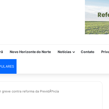
rã
Novo Horizonte do Norte
Notícias
Contato
Priv
PULARES
r greve contra reforma da PrevidÃªncia