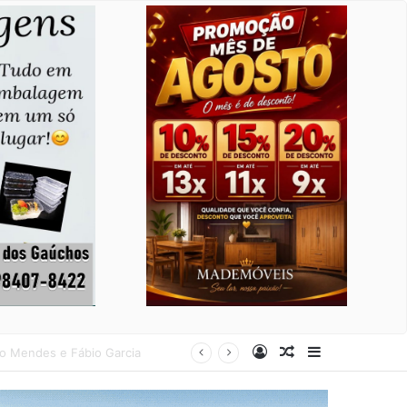
Entrar
Artigo aleatório
Barra Latera
andonados