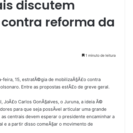
ais discutem
 contra reforma da
1 minuto de leitura
§a-feira, 15, estratÃ©gia de mobilizaÃ§Ã£o contra
olsonaro. Entre as propostas estÃ£o de greve geral.
l, JoÃ£o Carlos GonÃ§alves, o Juruna, a ideia Ã©
res para que seja possÃ­vel articular uma grande
, as centrais devem esperar o presidente encaminhar a
l e a partir disso comeÃ§ar o movimento de