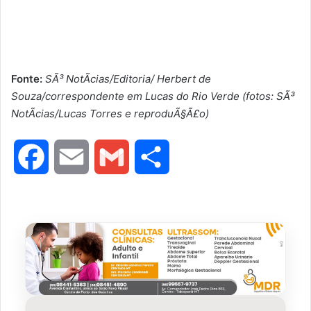
Fonte:
SÃ³ NotÃ­cias/Editoria/ Herbert de
Souza/correspondente em Lucas do Rio Verde (fotos: SÃ³
NotÃ­cias/Lucas Torres e reproduÃ§Ã£o)
F
E
G
S
a
m
m
h
c
a
a
a
e
i
i
r
b
l
l
e