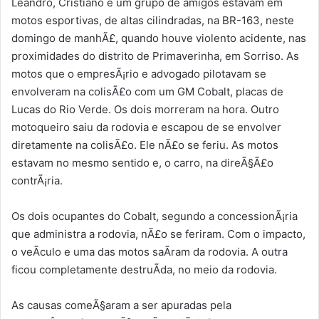
Leandro, Cristiano e um grupo de amigos estavam em
motos esportivas, de altas cilindradas, na BR-163, neste
domingo de manhÃ£, quando houve violento acidente, nas
proximidades do distrito de Primaverinha, em Sorriso. As
motos que o empresÃ¡rio e advogado pilotavam se
envolveram na colisÃ£o com um GM Cobalt, placas de
Lucas do Rio Verde. Os dois morreram na hora. Outro
motoqueiro saiu da rodovia e escapou de se envolver
diretamente na colisÃ£o. Ele nÃ£o se feriu. As motos
estavam no mesmo sentido e, o carro, na direÃ§Ã£o
contrÃ¡ria.
Os dois ocupantes do Cobalt, segundo a concessionÃ¡ria
que administra a rodovia, nÃ£o se feriram. Com o impacto,
o veÃ­culo e uma das motos saÃ­ram da rodovia. A outra
ficou completamente destruÃ­da, no meio da rodovia.
As causas comeÃ§aram a ser apuradas pela