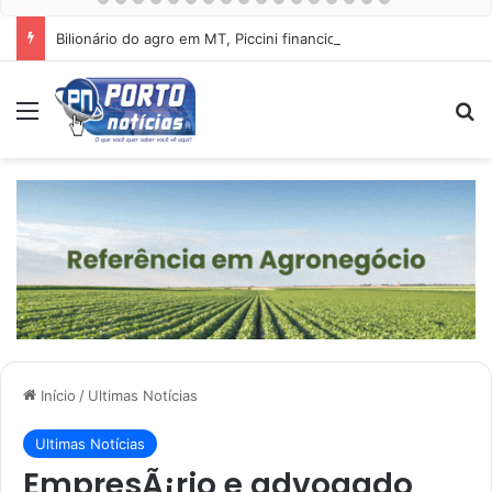
Bilionário do agro em MT, Piccini financiou esquema de Mauro Mendes
Menu
Pr
Início
/
Ultimas Notícias
Ultimas Notícias
EmpresÃ¡rio e advogado