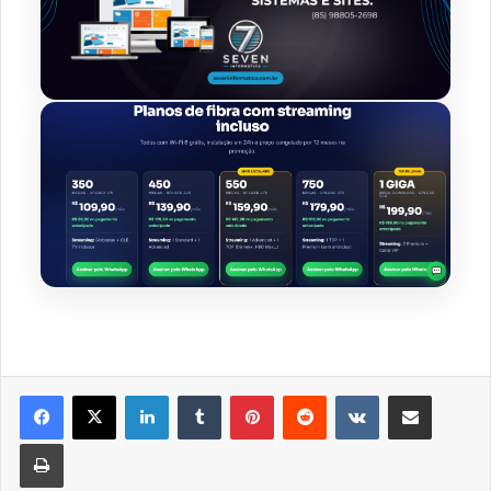
Linkedin
Tumblr
Pinterest
Reddit
VK
Compartilhar via e-mail
Imprimir