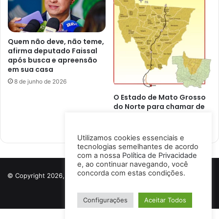
Quem não deve, não teme,
afirma deputado Faissal
após busca e apreensão
em sua casa
8 de junho de 2026
O Estado de Mato Grosso
do Norte para chamar de
seu
23 de novembro de 2024
Utilizamos cookies essenciais e
tecnologias semelhantes de acordo
com a nossa
Política de Privacidade
e, ao continuar navegando, você
concorda com estas condições.
© Copyright 2026, Todos os direitos reservados a Porto Notícias |
Desenvolvido por
Ismael Lima
Configurações
Aceitar Todos