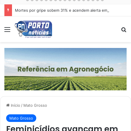
Mortes por gripe sobem 31% e acendem alerta em Cuiabá
Menu
Pr
Início
/
Mato Grosso
Mato Grosso
Feminicídios avançam em