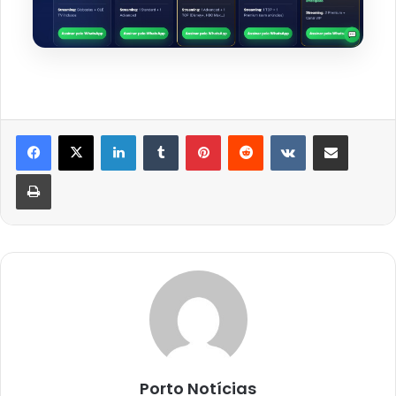
Linkedin
Tumblr
Pinterest
Reddit
VK
Compartilhar via e-mail
Imprimir
Porto Notícias