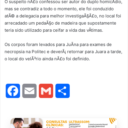
O suspeito nÃ£o confessou ser autor do duplo homicÃ­dio,
mas se contradiz a todo o momento, ele foi conduzido
atÃ© a delegacia para melhor investigaÃ§Ã£o, no local foi
arrecadado um pedaÃ§o de madeira que supostamente
teria sido utilizado para ceifar a vida das vÃ­timas.
Os corpos foram levados para JuÃ­na para exames de
necropsia na Politec e deverÃ¡ retornar para Juara a tarde,
o local do velÃ³rio ainda nÃ£o foi definido.
F
E
G
S
a
m
m
h
c
a
a
a