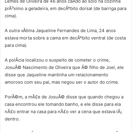
Lemes de Oliveira de 46 anos caÃ­do ao solo na cozinha
prÃ³ximo a geladeira, em decÃºbito dorsal (de barriga para
cima).
A outra vÃ­tima Jaqueline Fernandes de Lima, 24 anos
estava morta sobre a cama em decÃºbito ventral (de costa
para cima).
A polÃ­cia localizou o suspeito de cometer o crime,
JosuÃ© Nascimento de Oliveira que Ã© filho de Joel, ele
disse que Jaqueline mantinha um relacionamento
amoroso com seu pai, mas negou ser o autor do crime.
PorÃ©m, a mÃ£e de JosuÃ© disse que quando chegou a
casa encontrou ele tomando banho, e ele disse para ela
nÃ£o entrar na casa para nÃ£o ver a cena que estava lÃ¡
dentro.