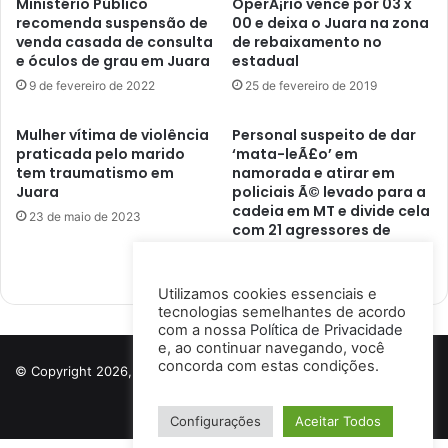
Ministério Público
OperÃ¡rio vence por 03 x
recomenda suspensão de
00 e deixa o Juara na zona
venda casada de consulta
de rebaixamento no
e óculos de grau em Juara
estadual
9 de fevereiro de 2022
25 de fevereiro de 2019
Mulher vítima de violência
Personal suspeito de dar
praticada pelo marido
‘mata-leÃ£o’ em
tem traumatismo em
namorada e atirar em
Juara
policiais Ã© levado para a
cadeia em MT e divide cela
23 de maio de 2023
com 21 agressores de
mulheres em Juara
10 de fevereiro de 2019
Utilizamos cookies essenciais e
tecnologias semelhantes de acordo
com a nossa
Política de Privacidade
e, ao continuar navegando, você
concorda com estas condições.
© Copyright 2026, Todos os direitos reservados a Porto Notícias |
Desenvolvido por
Ismael Lima
Configurações
Aceitar Todos