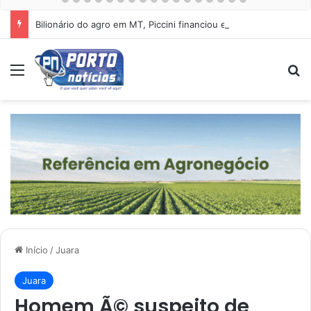
Bilionário do agro em MT, Piccini financiou esquema de Mauro Mendes
Menu
Pr
Início
/
Juara
Juara
Homem Ã© suspeito de