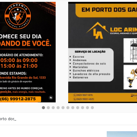
orto dos Gaúchos: Secretaria de Cultura abre cadastro para Noite Cultur