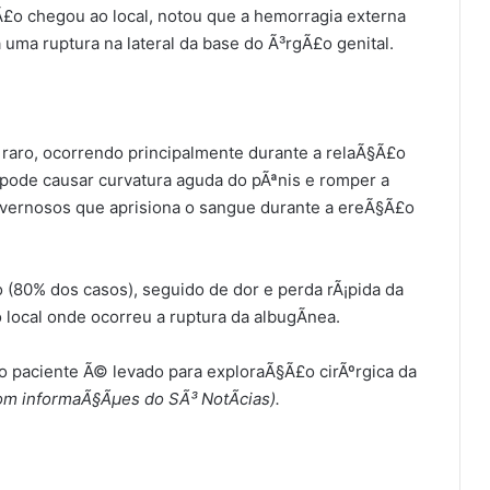
£o chegou ao local, notou que a hemorragia externa
 uma ruptura na lateral da base do Ã³rgÃ£o genital.
 raro, ocorrendo principalmente durante a relaÃ§Ã£o
 pode causar curvatura aguda do pÃªnis e romper a
vernosos que aprisiona o sangue durante a ereÃ§Ã£o
(80% dos casos), seguido de dor e perda rÃ¡pida da
ocal onde ocorreu a ruptura da albugÃ­nea.
o paciente Ã© levado para exploraÃ§Ã£o cirÃºrgica da
om informaÃ§Ãµes do SÃ³ NotÃ­cias).