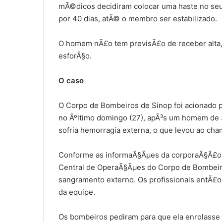
mÃ©dicos decidiram colocar uma haste no seu
por 40 dias, atÃ© o membro ser estabilizado.
O homem nÃ£o tem previsÃ£o de receber alta,
esforÃ§o.
O caso
O Corpo de Bombeiros de Sinop foi acionado p
no Ãºltimo domingo (27), apÃ³s um homem de 35
sofria hemorragia externa, o que levou ao ch
Conforme as informaÃ§Ãµes da corporaÃ§Ã£o,
Central de OperaÃ§Ãµes do Corpo de Bombeiros
sangramento externo. Os profissionais entÃ£o
da equipe.
Os bombeiros pediram para que ela enrolasse