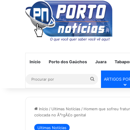
Início
Porto dos Gaúchos
Juara
Tabapo
Procurar
ARTIGOS PO
por
Início
/
Ultimas Notícias
/
Homem que sofreu fratura
colocada no Ã³rgÃ£o genital
Ultimas Notícias