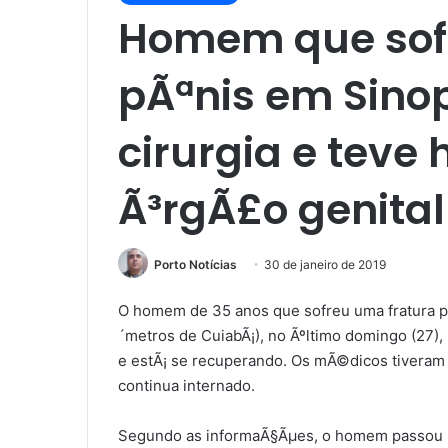
Homem que sofr
pÃªnis em Sino
cirurgia e teve
Ã³rgÃ£o genital
Porto Notícias
30 de janeiro de 2019
O homem de 35 anos que sofreu uma fratura p
´metros de CuiabÃ¡), no Ãºltimo domingo (27), 
e estÃ¡ se recuperando. Os mÃ©dicos tiveram 
continua internado.
Segundo as informaÃ§Ãµes, o homem passou po