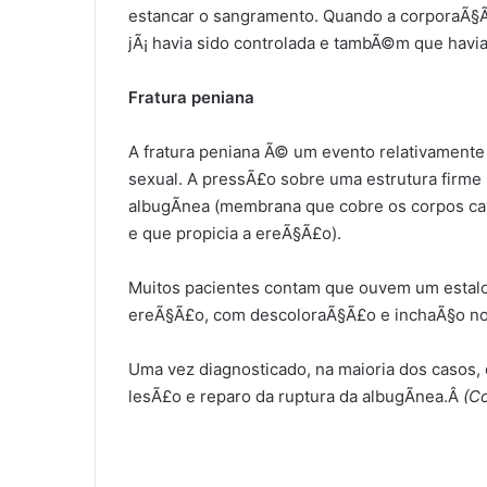
estancar o sangramento. Quando a corporaÃ§Ã
jÃ¡ havia sido controlada e tambÃ©m que havia
Fratura peniana
A fratura peniana Ã© um evento relativamente
sexual. A pressÃ£o sobre uma estrutura firme
albugÃ­nea (membrana que cobre os corpos ca
e que propicia a ereÃ§Ã£o).
Muitos pacientes contam que ouvem um estalo 
ereÃ§Ã£o, com descoloraÃ§Ã£o e inchaÃ§o no l
Uma vez diagnosticado, na maioria dos casos, 
lesÃ£o e reparo da ruptura da albugÃ­nea.Â
(C