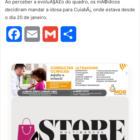
Ao perceber a evoluÃ§Ã£o do quadro, os mÃ©dicos
decidiram mandar a idosa para CuiabÃ¡, onde estava desde
o dia 20 de janeiro.
F
E
G
S
a
m
m
h
c
a
a
a
e
i
i
r
b
l
l
e
o
o