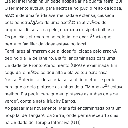
Ela foi internada na unidade hospitalar na quarta-feira (20).
O ferimento evoluiu para necrose no pÃ© direito da idosa,
alÃ©m de uma ferida avermelhada e extensa, causada
pela penetraÃ§Ã£o de uma bactÃ©ria atravÃ©s de
pequenas fissuras na pele, chamada erisipela bolhosa.
Os policiais afirmaram no boletim de ocorrÃªncia que
nenhum familiar da idosa estava no local.
Familiares afirmaram que a idosa foi picada pelo aracnÃ­
deo no dia 19 de janeiro. Ela foi encaminhada para uma
Unidade de Pronto Atendimento (UPA) e examinada. Em
seguida, o mÃ©dico deu alta e ela voltou para casa.
Nesse Ã­nterim, a idosa teria se sentido melhor e pediu
para que a neta pintasse as unhas dela. “Minha avÃ³ estava
melhor. Ela pediu para que eu pintasse as unhas dela de
verde”, conta a neta, Iriuchy Barros.
Ao passar mal novamente, Maria foi encaminhada para um
hospital de TangarÃ¡ da Serra, onde permaneceu 15 dias
na Unidade de Terapia Intensiva (UTI).