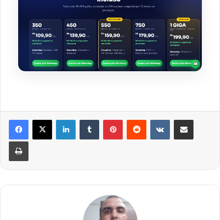
Linkedin
Tumblr
Pinterest
Reddit
VK
Compartilhar via e-mail
Imprimir