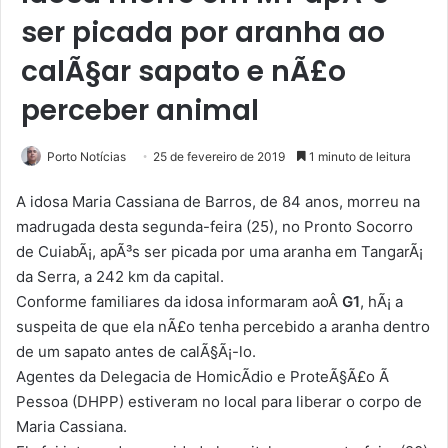
ser picada por aranha ao
calÃ§ar sapato e nÃ£o
perceber animal
Porto Notícias
25 de fevereiro de 2019
1 minuto de leitura
A idosa Maria Cassiana de Barros, de 84 anos, morreu na
madrugada desta segunda-feira (25), no Pronto Socorro
de CuiabÃ¡, apÃ³s ser picada por uma aranha em TangarÃ¡
da Serra, a 242 km da capital.
Conforme familiares da idosa informaram aoÂ
G1
, hÃ¡ a
suspeita de que ela nÃ£o tenha percebido a aranha dentro
de um sapato antes de calÃ§Ã¡-lo.
Agentes da Delegacia de HomicÃ­dio e ProteÃ§Ã£o Ã
Pessoa (DHPP) estiveram no local para liberar o corpo de
Maria Cassiana.