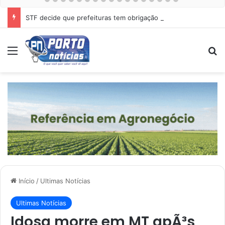
STF decide que prefeituras tem obrigação de proteger cães e gatos abandonados
Menu
Pr
Início
/
Ultimas Notícias
Ultimas Notícias
Idosa morre em MT apÃ³s