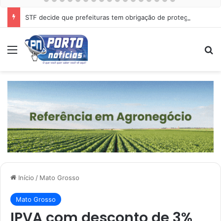
STF decide que prefeituras tem obrigação de proteger cães e gatos abandonados
Menu
Pr
Início
/
Mato Grosso
Mato Grosso
IPVA com desconto de 3%