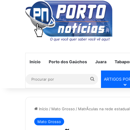
Início
Porto dos Gaúchos
Juara
Tabapo
Procurar
ARTIGOS PO
por
Início
/
Mato Grosso
/
MatrÃ­culas na rede estadua
Mato Grosso