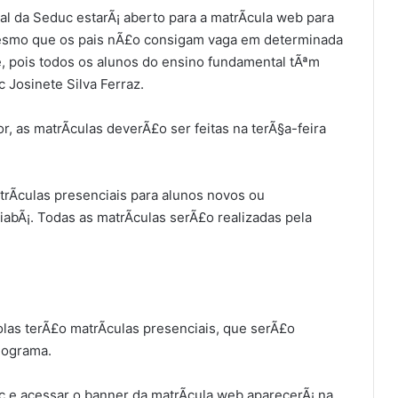
rtal da Seduc estarÃ¡ aberto para a matrÃ­cula web para
Mesmo que os pais nÃ£o consigam vaga em determinada
e, pois todos os alunos do ensino fundamental tÃªm
c Josinete Silva Ferraz.
, as matrÃ­culas deverÃ£o ser feitas na terÃ§a-feira
rÃ­culas presenciais para alunos novos ou
abÃ¡. Todas as matrÃ­culas serÃ£o realizadas pela
olas terÃ£o matrÃ­culas presenciais, que serÃ£o
nograma.
uc e acessar o banner da matrÃ­cula web aparecerÃ¡ na