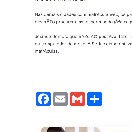
Nas demais cidades com matrÃ­cula web, os pa
deverÃ£o procurar a assessoria pedagÃ³gica pa
Josinete lembra que nÃ£o Ã© possÃ­vel fazer o
ou computador de mesa. A Seduc disponibiliza
matrÃ­culas.
F
E
G
S
a
m
m
h
c
a
a
a