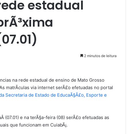
rede estadual
prÃ³xima
07.01)
2 minutos de leitura
ªncias na rede estadual de ensino de Mato Grosso
s matrÃ­culas via internet serÃ£o efetuadas no portal
 da Secretaria de Estado de EducaÃ§Ã£o, Esporte e
(07.01) e na terÃ§a-feira (08) serÃ£o efetuadas as
duais que funcionam em CuiabÃ¡.