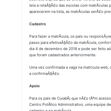
tela a relaÃ§Ã£o das escolas com matrÃ­culas 
aparecerem na lista, as matrÃ­culas serÃ£o pre
Cadastro
Para fazer a matrÃ­cula, os pais ou responsÃ¡v
passo para efetivaÃ§Ã£o da matrÃ­cula, conf
dia 4 de dezembro de 2018 e pode ser feito at
que foram cadastrados anteriormente.
Uma vez confirmada a vaga na matricula web, o
a confirmaÃ§Ã£o.
Apoio
Para os pais de CuiabÃ¡ que nÃ£o tÃªm acesso 
Centro PolÃ­tico Administrativo, uma equipe 
cadastro e na matrÃ­cula.