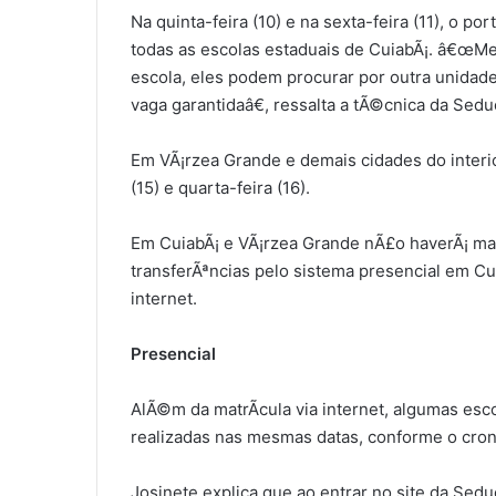
Na quinta-feira (10) e na sexta-feira (11), o po
todas as escolas estaduais de CuiabÃ¡. â€œ
escola, eles podem procurar por outra unidad
vaga garantidaâ€, ressalta a tÃ©cnica da Sedu
Em VÃ¡rzea Grande e demais cidades do interior
(15) e quarta-feira (16).
Em CuiabÃ¡ e VÃ¡rzea Grande nÃ£o haverÃ¡ mat
transferÃªncias pelo sistema presencial em Cui
internet.
Presencial
AlÃ©m da matrÃ­cula via internet, algumas esc
realizadas nas mesmas datas, conforme o cro
Josinete explica que ao entrar no site da Sed