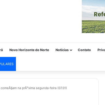
rã
Novo Horizonte do Norte
Notícias
Contato
Priv
PULARES
l comeÃ§am na prÃ³xima segunda-feira (07.01)