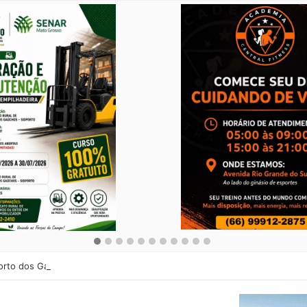
orto dos Gaúchos: Secretaria de Cultura abre cadastro para Noite Cultur