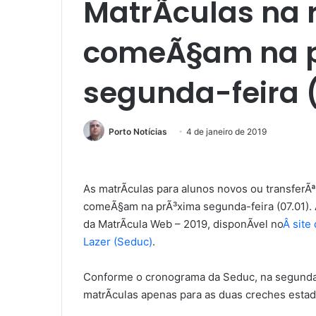
MatrÃ­culas na 
comeÃ§am na 
segunda-feira (
Porto Notícias
4 de janeiro de 2019
As matrÃ­culas para alunos novos ou transferÃ
comeÃ§am na prÃ³xima segunda-feira (07.01). A
da MatrÃ­cula Web – 2019, disponÃ­vel no
Â site
Lazer (Seduc)
.
Conforme o cronograma da Seduc, na segundaÂ 
matrÃ­culas apenas para as duas creches esta