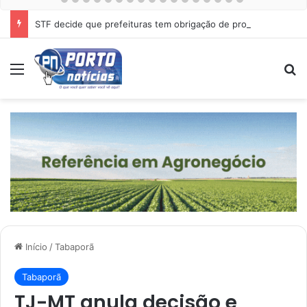
STF decide que prefeituras tem obrigação de proteger cães e gatos abandonados
Menu
Pr
Início
/
Tabaporã
Tabaporã
TJ-MT anula decisão e