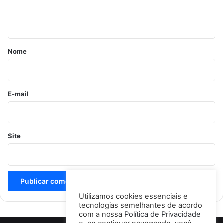
n
t
á
r
Nome
i
o
*
E-mail
Site
Utilizamos cookies essenciais e
tecnologias semelhantes de acordo
com a nossa
Política de Privacidade