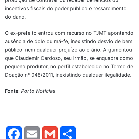
proibição de contratar ou receber benefícios ou
incentivos fiscais do poder público e ressarcimento
do dano.
O ex-prefeito entrou com recurso no TJMT apontando
ausência de dolo ou má-fé, inexistindo desvio de bem
público, nem qualquer prejuízo ao erário. Argumentou
que Claudemir Cardoso, seu irmão, se enquadra como
pequeno produtor, no perfil estabelecido no Termo de
Doação nº 048/2011, inexistindo qualquer ilegalidade.
Fonte
:
Porto Noticias
F
E
G
S