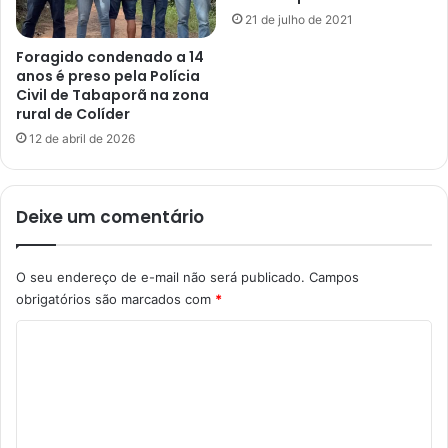
21 de julho de 2021
Foragido condenado a 14
anos é preso pela Polícia
Civil de Tabaporã na zona
rural de Colíder
12 de abril de 2026
Deixe um comentário
O seu endereço de e-mail não será publicado.
Campos
obrigatórios são marcados com
*
C
o
m
e