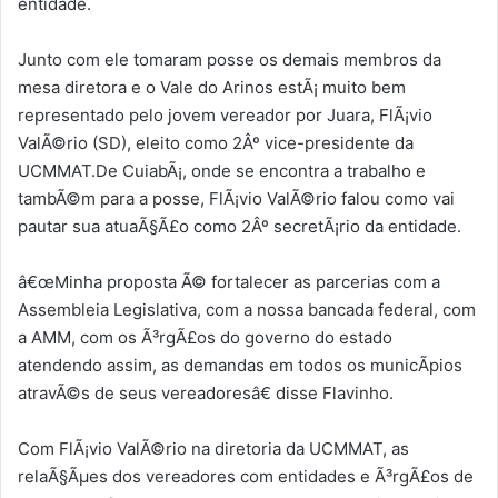
entidade.
Junto com ele tomaram posse os demais membros da
mesa diretora e o Vale do Arinos estÃ¡ muito bem
representado pelo jovem vereador por Juara, FlÃ¡vio
ValÃ©rio (SD), eleito como 2Âº vice-presidente da
UCMMAT.De CuiabÃ¡, onde se encontra a trabalho e
tambÃ©m para a posse, FlÃ¡vio ValÃ©rio falou como vai
pautar sua atuaÃ§Ã£o como 2Âº secretÃ¡rio da entidade.
â€œMinha proposta Ã© fortalecer as parcerias com a
Assembleia Legislativa, com a nossa bancada federal, com
a AMM, com os Ã³rgÃ£os do governo do estado
atendendo assim, as demandas em todos os municÃ­pios
atravÃ©s de seus vereadoresâ€ disse Flavinho.
Com FlÃ¡vio ValÃ©rio na diretoria da UCMMAT, as
relaÃ§Ãµes dos vereadores com entidades e Ã³rgÃ£os de