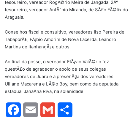
tesoureiro, vereador RogÃ©rio Meira de Jangada, 2Âº
tesoureiro, vereador AntÃ´nio Miranda, de SÃ£o FÃ©lix do
Araguaia.
Conselhos fiscal e consultivo, vereadores Ilso Pereira de
TabaporÃ£, FÃ¡bio Amorim de Nova Lacerda, Leandro
Martins de ItanhangÃ¡ e outros.
Ao final da posse, o vereador FlÃ¡vio ValÃ©rio fez
questÃ£o de agradecer o apoio de seus colegas
vereadores de Juara e a presenÃ§a dos vereadores
Ulliane Macarena e LÃ©o Boy, bem como da deputada
estadual JanaÃ­na Riva, na solenidade.
F
E
G
S
a
m
m
h