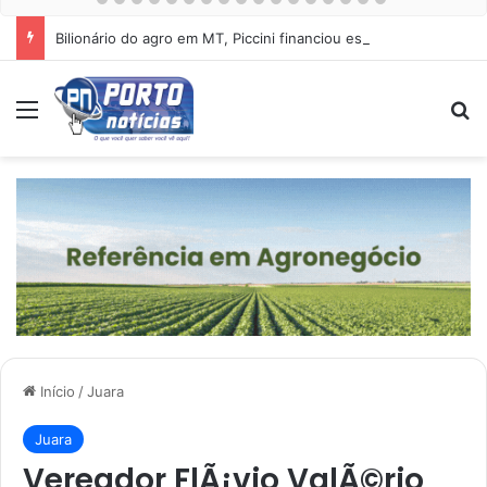
Bilionário do agro em MT, Piccini financiou esquema de Mauro Mendes
Menu
Pr
Início
/
Juara
Juara
Vereador FlÃ¡vio ValÃ©rio