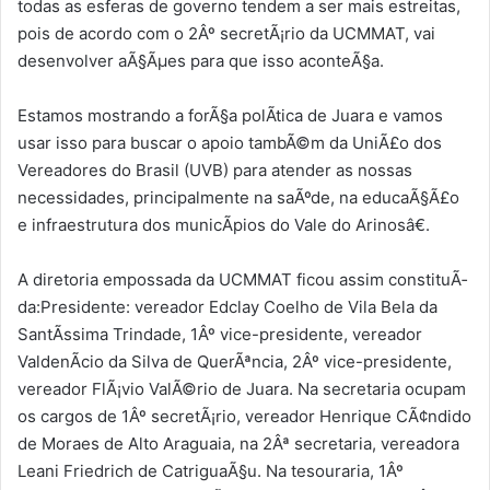
todas as esferas de governo tendem a ser mais estreitas,
pois de acordo com o 2Âº secretÃ¡rio da UCMMAT, vai
desenvolver aÃ§Ãµes para que isso aconteÃ§a.
Estamos mostrando a forÃ§a polÃ­tica de Juara e vamos
usar isso para buscar o apoio tambÃ©m da UniÃ£o dos
Vereadores do Brasil (UVB) para atender as nossas
necessidades, principalmente na saÃºde, na educaÃ§Ã£o
e infraestrutura dos municÃ­pios do Vale do Arinosâ€.
A diretoria empossada da UCMMAT ficou assim constituÃ­
da:Presidente: vereador Edclay Coelho de Vila Bela da
SantÃ­ssima Trindade, 1Âº vice-presidente, vereador
ValdenÃ­cio da Silva de QuerÃªncia, 2Âº vice-presidente,
vereador FlÃ¡vio ValÃ©rio de Juara. Na secretaria ocupam
os cargos de 1Âº secretÃ¡rio, vereador Henrique CÃ¢ndido
de Moraes de Alto Araguaia, na 2Âª secretaria, vereadora
Leani Friedrich de CatriguaÃ§u. Na tesouraria, 1Âº