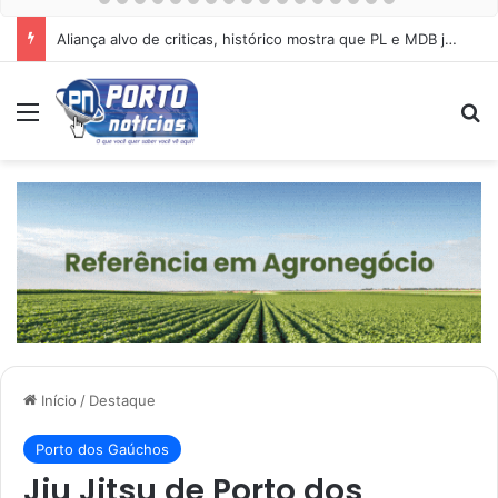
Aliança alvo de criticas, histórico mostra que PL e MDB já estiveram juntos em 5 das últimas 7 eleições em Mato Grosso
Menu
Pr
Início
/
Destaque
Porto dos Gaúchos
Jiu Jitsu de Porto dos