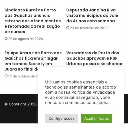
Sindicato Rural de Porto
Deputada Janaína Riva
dos Gaúchos anuncia
visita municípios do vale
retorno dos atendimentos
do Arinos esta semana
e retomada da realização
23 de fevereiro de 2022
de cursos
28 de agosto de 2020
Equipe Araras de Porto dos
Vereadores de Porto dos
Gaúchos fica em 2º lugar
Gaúchos aprovam e PSF
em torneio Society em
Urbano passa a se chamar
Juara no final de semana
PSF Dr. Jaime Pereira Frank
17 de outubro de 2022
8 de fevereiro de 2022
Utilizamos cookies essenciais e
tecnologias semelhantes de acordo
com a nossa
Política de Privacidade
e, ao continuar navegando, você
concorda com estas condições.
© Copyright 2026, Todos os direitos reservados a Porto Notícias |
Desenvolvido por
Ismael Lima
Configurações
Aceitar Todos