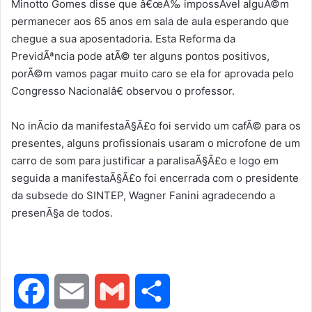
Minotto Gomes disse que â€œÃ‰ impossÃ­vel alguÃ©m
permanecer aos 65 anos em sala de aula esperando que
chegue a sua aposentadoria. Esta Reforma da
PrevidÃªncia pode atÃ© ter alguns pontos positivos,
porÃ©m vamos pagar muito caro se ela for aprovada pelo
Congresso Nacionalâ€ observou o professor.
No inÃ­cio da manifestaÃ§Ã£o foi servido um cafÃ© para os
presentes, alguns profissionais usaram o microfone de um
carro de som para justificar a paralisaÃ§Ã£o e logo em
seguida a manifestaÃ§Ã£o foi encerrada com o presidente
da subsede do SINTEP, Wagner Fanini agradecendo a
presenÃ§a de todos.
F
E
G
S