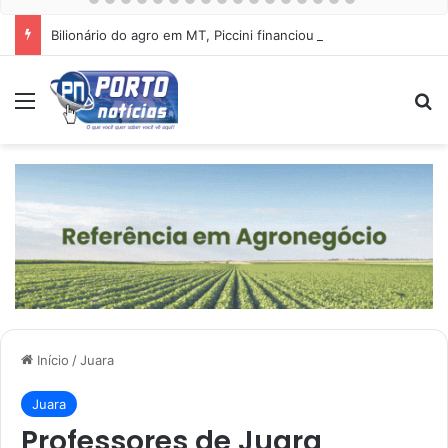
Bilionário do agro em MT, Piccini financiou esquema de Mauro Mendes
Menu
Pr
Início
/
Juara
Juara
Professores de Juara