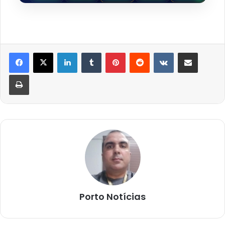
Linkedin
Tumblr
Pinterest
Reddit
VK
Compartilhar via e-mail
Imprimir
Porto Notícias