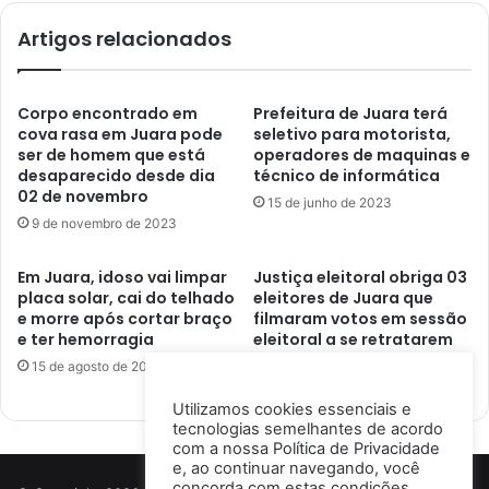
Artigos relacionados
Corpo encontrado em
Prefeitura de Juara terá
cova rasa em Juara pode
seletivo para motorista,
ser de homem que está
operadores de maquinas e
desaparecido desde dia
técnico de informática
02 de novembro
15 de junho de 2023
9 de novembro de 2023
Em Juara, idoso vai limpar
Justiça eleitoral obriga 03
placa solar, cai do telhado
eleitores de Juara que
e morre após cortar braço
filmaram votos em sessão
e ter hemorragia
eleitoral a se retratarem
publicamente
15 de agosto de 2023
18 de novembro de 2022
Utilizamos cookies essenciais e
tecnologias semelhantes de acordo
com a nossa
Política de Privacidade
e, ao continuar navegando, você
concorda com estas condições.