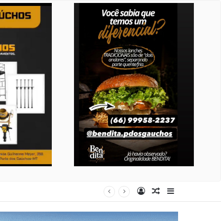
Entrar
Artigo aleatório
Barra Latera
ndonados