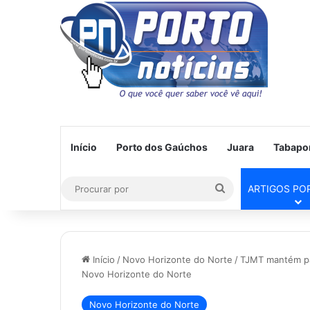
Início
Porto dos Gaúchos
Juara
Tabapo
Procurar
ARTIGOS PO
por
Início
/
Novo Horizonte do Norte
/
TJMT mantém pa
Novo Horizonte do Norte
Novo Horizonte do Norte