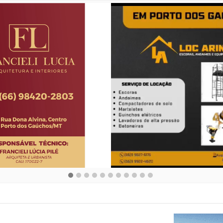
F decide que prefeituras tem obrigação de proteger cães e gatos aba