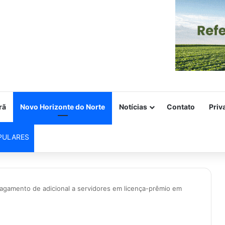
rã
Novo Horizonte do Norte
Notícias
Contato
Priv
PULARES
gamento de adicional a servidores em licença-prêmio em